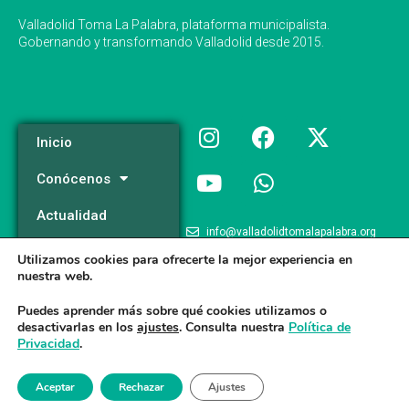
Valladolid Toma La Palabra, plataforma municipalista.
Gobernando y transformando Valladolid desde 2015.
Inicio
Conócenos
Actualidad
info@valladolidtomalapalabra.org
Programa
Utilizamos cookies para ofrecerte la mejor experiencia en
+34 983 426 124
nuestra web.
Participa
+34 681 981 537
Puedes aprender más sobre qué cookies utilizamos o
desactivarlas en los
ajustes
. Consulta nuestra
Política de
Privacidad
.
Valladolid Toma la Palabra © 2026
Aceptar
Rechazar
Ajustes
Aviso legal
/
Poltica de Privacidad
/
Politica de Cookies