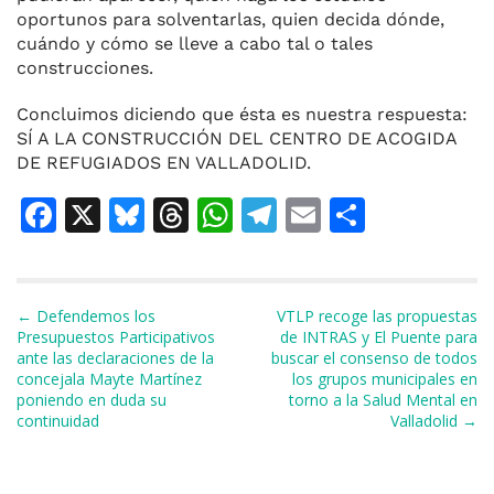
oportunos para solventarlas, quien decida dónde,
cuándo y cómo se lleve a cabo tal o tales
construcciones.
Concluimos diciendo que ésta es nuestra respuesta:
SÍ A LA CONSTRUCCIÓN DEL CENTRO DE ACOGIDA
DE REFUGIADOS EN VALLADOLID.
F
X
Bl
T
W
T
E
C
a
u
h
h
el
m
o
c
e
re
at
e
ai
m
e
s
a
s
gr
l
p
Navegación de entradas
← Defendemos los
VTLP recoge las propuestas
Presupuestos Participativos
de INTRAS y El Puente para
b
k
d
A
a
ar
ante las declaraciones de la
buscar el consenso de todos
concejala Mayte Martínez
los grupos municipales en
o
y
s
p
m
ti
poniendo en duda su
torno a la Salud Mental en
o
p
r
continuidad
Valladolid →
k