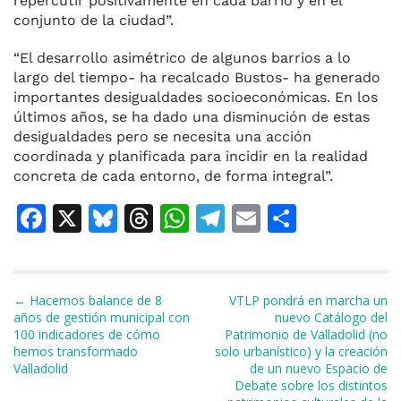
repercutir positivamente en cada barrio y en el
conjunto de la ciudad”.
“El desarrollo asimétrico de algunos barrios a lo
largo del tiempo- ha recalcado Bustos- ha generado
importantes desigualdades socioeconómicas. En los
últimos años, se ha dado una disminución de estas
desigualdades pero se necesita una acción
coordinada y planificada para incidir en la realidad
concreta de cada entorno, de forma integral”.
F
X
Bl
T
W
T
E
C
a
u
h
h
el
m
o
c
e
re
at
e
ai
m
e
s
a
s
gr
l
p
Navegación de entradas
← Hacemos balance de 8
VTLP pondrá en marcha un
años de gestión municipal con
nuevo Catálogo del
b
k
d
A
a
ar
100 indicadores de cómo
Patrimonio de Valladolid (no
hemos transformado
solo urbanístico) y la creación
o
y
s
p
m
ti
Valladolid
de un nuevo Espacio de
o
p
r
Debate sobre los distintos