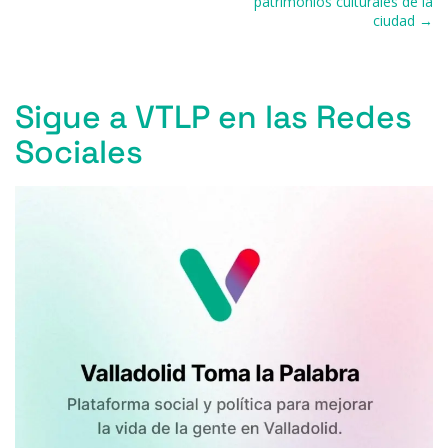
patrimonios culturales de la
k
ciudad →
Sigue a VTLP en las Redes
Sociales