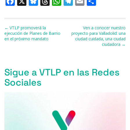
F
X
Bl
T
W
T
E
C
a
u
h
h
el
m
o
c
e
re
at
e
ai
m
e
s
a
s
gr
l
p
Navegación de entradas
← VTLP promoverá la
Ven a conocer nuestro
ejecución de Planes de Barrio
proyecto para Valladolid: una
b
k
d
A
a
ar
en el próximo mandato
ciudad cuidada, una ciudad
ciudadora →
o
y
s
p
m
ti
o
p
r
k
Sigue a VTLP en las Redes
Sociales