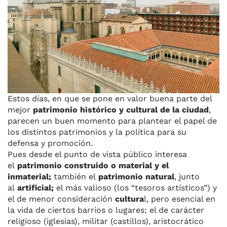
o
y
s
p
m
ti
o
p
r
k
Estos días, en que se pone en valor buena parte del
mejor
patrimonio histórico y cultural de la ciudad
,
parecen un buen momento para plantear el papel de
los distintos patrimonios y la política para su
defensa y promoción.
Pues desde el punto de vista público interesa
el
patrimonio construido o material y el
inmaterial;
también el
patrimonio natural
, junto
al
artificial;
el más valioso (los “tesoros artísticos”) y
el de menor consideración
cultura
l, pero esencial en
la vida de ciertos barrios o lugares; el de carácter
religioso (iglesias), militar (castillos), aristocrático