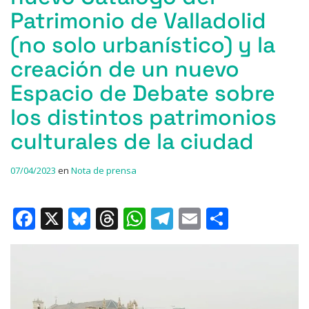
Patrimonio de Valladolid
(no solo urbanístico) y la
creación de un nuevo
Espacio de Debate sobre
los distintos patrimonios
culturales de la ciudad
07/04/2023
en
Nota de prensa
F
X
Bl
T
W
T
E
C
a
u
h
h
el
m
o
c
e
re
at
e
ai
m
e
s
a
s
gr
l
p
b
k
d
A
a
ar