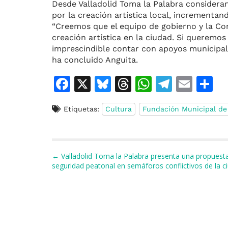
Desde Valladolid Toma la Palabra considera
por la creación artística local, incrementa
“Creemos que el equipo de gobierno y la Con
creación artística en la ciudad. Si queremos 
imprescindible contar con apoyos municipale
ha concluido Anguita.
F
X
Bl
T
W
T
E
C
a
u
h
h
el
m
o
Etiquetas:
Cultura
Fundación Municipal de
c
e
re
at
e
ai
e
s
a
s
gr
l
p
b
k
d
A
a
a
Navegación de entradas
← Valladolid Toma la Palabra presenta una propuesta
o
y
s
p
m
ti
seguridad peatonal en semáforos conflictivos de la c
o
p
r
k