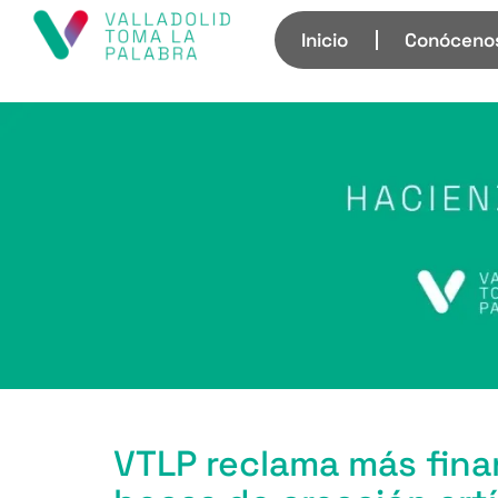
Inicio
Conóceno
VTLP reclama más fina