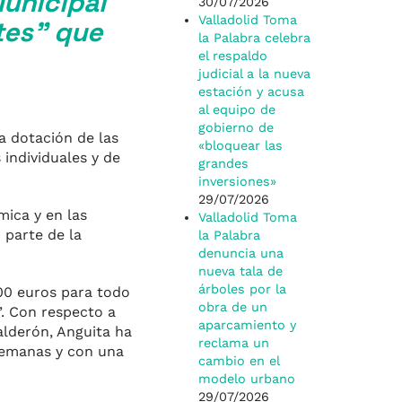
Municipal
30/07/2026
Valladolid Toma
tes” que
la Palabra celebra
el respaldo
judicial a la nueva
estación y acusa
al equipo de
gobierno de
a dotación de las
«bloquear las
individuales y de
grandes
inversiones»
29/07/2026
ica y en las
Valladolid Toma
 parte de la
la Palabra
denuncia una
nueva tala de
árboles por la
000 euros para todo
obra de un
”. Con respecto a
aparcamiento y
alderón, Anguita ha
reclama un
 semanas y con una
cambio en el
modelo urbano
29/07/2026