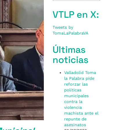
VTLP en X:
Tweets by
TomaLaPalabraVA
Últimas
noticias
Valladolid Toma
la Palabra pide
reforzar las
políticas
municipales
contra la
violencia
machista ante el
repunte de
asesinatos