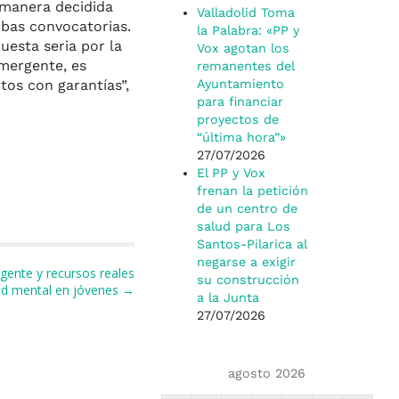
 manera decidida
Valladolid Toma
mbas convocatorias.
la Palabra: «PP y
uesta seria por la
Vox agotan los
emergente, es
remanentes del
tos con garantías”,
Ayuntamiento
para financiar
proyectos de
“última hora”»
27/07/2026
El PP y Vox
frenan la petición
de un centro de
salud para Los
Santos-Pilarica al
negarse a exigir
gente y recursos reales
su construcción
lud mental en jóvenes →
a la Junta
27/07/2026
agosto 2026