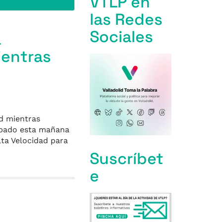
VTLP en
las Redes
Sociales
a
ientras
ad mientras
robado esta mañana
lta Velocidad para
Suscríbet
e