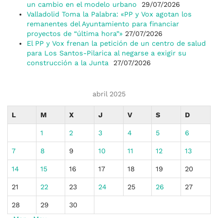
un cambio en el modelo urbano
29/07/2026
Valladolid Toma la Palabra: «PP y Vox agotan los
remanentes del Ayuntamiento para financiar
proyectos de “última hora”»
27/07/2026
El PP y Vox frenan la petición de un centro de salud
para Los Santos-Pilarica al negarse a exigir su
construcción a la Junta
27/07/2026
abril 2025
L
M
X
J
V
S
D
1
2
3
4
5
6
7
8
9
10
11
12
13
14
15
16
17
18
19
20
21
22
23
24
25
26
27
28
29
30