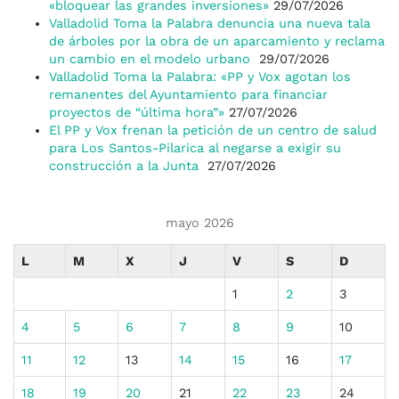
«bloquear las grandes inversiones»
29/07/2026
Valladolid Toma la Palabra denuncia una nueva tala
de árboles por la obra de un aparcamiento y reclama
un cambio en el modelo urbano
29/07/2026
Valladolid Toma la Palabra: «PP y Vox agotan los
remanentes del Ayuntamiento para financiar
proyectos de “última hora”»
27/07/2026
El PP y Vox frenan la petición de un centro de salud
para Los Santos-Pilarica al negarse a exigir su
construcción a la Junta
27/07/2026
mayo 2026
L
M
X
J
V
S
D
1
2
3
4
5
6
7
8
9
10
11
12
13
14
15
16
17
18
19
20
21
22
23
24