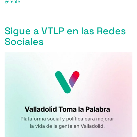
o
y
s
p
m
ti
gerente
o
p
r
k
Sigue a VTLP en las Redes
Sociales