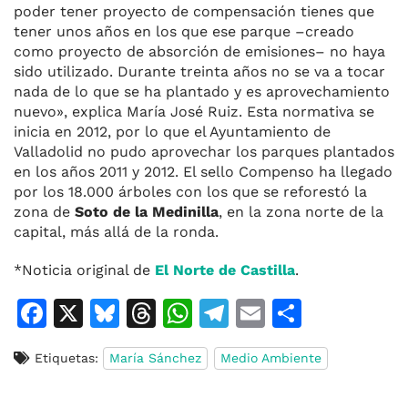
poder tener proyecto de compensación tienes que
tener unos años en los que ese parque –creado
como proyecto de absorción de emisiones– no haya
sido utilizado. Durante treinta años no se va a tocar
nada de lo que se ha plantado y es aprovechamiento
nuevo», explica María José Ruiz. Esta normativa se
inicia en 2012, por lo que el Ayuntamiento de
Valladolid no pudo aprovechar los parques plantados
en los años 2011 y 2012. El sello Compenso ha llegado
por los 18.000 árboles con los que se reforestó la
zona de
Soto de la Medinilla
, en la zona norte de la
capital, más allá de la ronda.
*Noticia original de
El Norte de Castilla
.
F
X
Bl
T
W
T
E
C
a
u
h
h
el
m
o
Etiquetas:
María Sánchez
Medio Ambiente
c
e
re
at
e
ai
m
e
s
a
s
gr
l
p