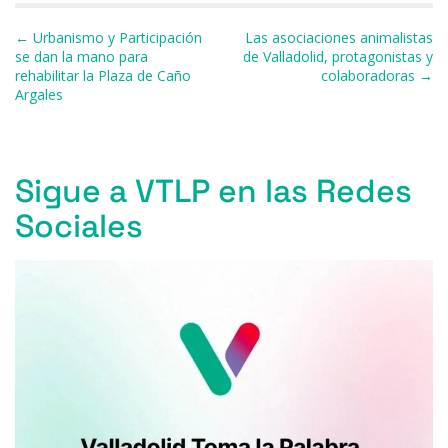
b
k
d
A
a
ar
Navegación de entradas
← Urbanismo y Participación
Las asociaciones animalistas
o
y
s
p
m
ti
se dan la mano para
de Valladolid, protagonistas y
rehabilitar la Plaza de Caño
colaboradoras →
o
p
r
Argales
k
Sigue a VTLP en las Redes
Sociales