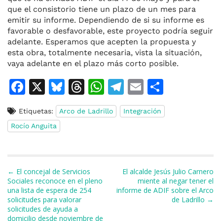
que el consistorio tiene un plazo de un mes para
emitir su informe. Dependiendo de si su informe es
favorable o desfavorable, este proyecto podría seguir
adelante. Esperamos que acepten la propuesta y
esta obra, totalmente necesaria, vista la situación,
vaya adelante en el plazo más corto posible.
F
X
Bl
T
W
T
E
C
a
u
h
h
el
m
o
Etiquetas:
Arco de Ladrillo
Integración
c
e
re
at
e
ai
m
Rocío Anguita
e
s
a
s
gr
l
p
b
k
d
A
a
ar
o
y
s
p
m
ti
Navegación de entradas
← El concejal de Servicios
El alcalde Jesús Julio Carnero
o
p
r
Sociales reconoce en el pleno
miente al negar tener el
una lista de espera de 254
informe de ADIF sobre el Arco
k
solicitudes para valorar
de Ladrillo →
solicitudes de ayuda a
domicilio desde noviembre de