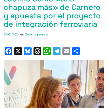
chapuza más» de Carnero
y apuesta por el proyecto
de integración ferroviaria
30/05/2024
en
Nota de prensa
F
X
Bl
T
W
T
E
C
a
u
h
h
el
m
o
c
e
re
at
e
ai
m
e
s
a
s
gr
l
p
b
k
d
A
a
ar
o
y
s
p
m
ti
o
p
r
k