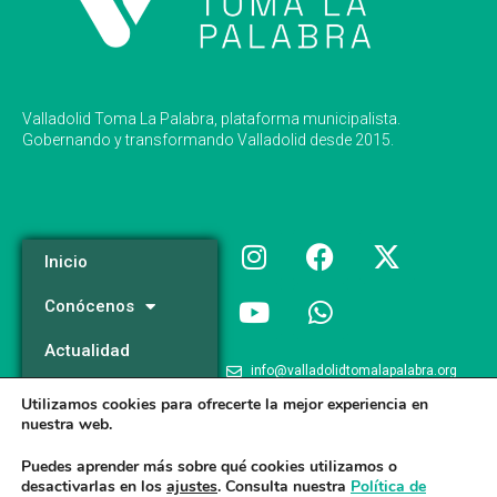
Valladolid Toma La Palabra, plataforma municipalista.
Gobernando y transformando Valladolid desde 2015.
Inicio
Conócenos
Actualidad
info@valladolidtomalapalabra.org
Programa
Utilizamos cookies para ofrecerte la mejor experiencia en
+34 983 426 124
nuestra web.
Participa
+34 681 981 537
Puedes aprender más sobre qué cookies utilizamos o
desactivarlas en los
ajustes
. Consulta nuestra
Política de