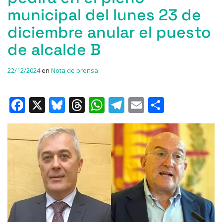
municipal del lunes 23 de
diciembre anular el puesto
de alcalde B
22/12/2024
en
Nota de prensa
F
X
Bl
T
W
T
E
C
a
u
h
h
el
m
o
c
e
re
at
e
ai
m
e
s
a
s
gr
l
p
b
k
d
A
a
ar
o
y
s
p
m
ti
o
p
r
k