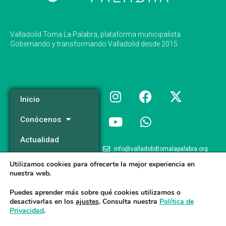
Valladolid Toma La Palabra, plataforma municipalista.
Gobernando y transformando Valladolid desde 2015.
Inicio
Conócenos
Actualidad
info@valladolidtomalapalabra.org
Programa
Utilizamos cookies para ofrecerte la mejor experiencia en
+34 983 426 124
nuestra web.
Participa
+34 681 981 537
Puedes aprender más sobre qué cookies utilizamos o
desactivarlas en los
ajustes
. Consulta nuestra
Política de
Privacidad
.
Valladolid Toma la Palabra © 2026