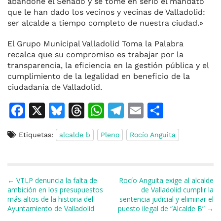
abandone el Senado y se tome en serio el mandato
que le han dado los vecinos y vecinas de Valladolid:
ser alcalde a tiempo completo de nuestra ciudad.»
El Grupo Municipal Valladolid Toma la Palabra
recalca que su compromiso es trabajar por la
transparencia, la eficiencia en la gestión pública y el
cumplimiento de la legalidad en beneficio de la
ciudadanía de Valladolid.
F
X
Bl
T
W
T
E
C
a
u
h
h
el
m
o
Etiquetas:
alcalde b
Pleno
Rocío Anguita
c
e
re
at
e
ai
m
e
s
a
s
gr
l
p
b
k
d
A
a
ar
Navegación de entradas
← VTLP denuncia la falta de
Rocío Anguita exige al alcalde
o
y
s
p
m
ti
ambición en los presupuestos
de Valladolid cumplir la
más altos de la historia del
sentencia judicial y eliminar el
o
p
r
Ayuntamiento de Valladolid
puesto ilegal de “Alcalde B” →