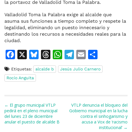
la portavoz de Valladolid Toma la Palabra.
Valladolid Toma la Palabra exige al alcalde que
asuma sus funciones a tiempo completo y respete la
legalidad, eliminando un puesto innecesario y
destinando los recursos a necesidades reales para la
ciudad.
F
X
Bl
T
W
T
E
C
a
u
h
h
el
m
o
Etiquetas:
alcalde b
Jesús Julio Carnero
c
e
re
at
e
ai
m
Rocío Anguita
e
s
a
s
gr
l
p
b
k
d
A
a
ar
o
y
s
p
m
ti
Navegación de entradas
← El grupo municipal VTLP
VTLP denuncia el bloqueo del
o
p
r
pedirá en el pleno municipal
Gobierno municipal en la lucha
del lunes 23 de diciembre
contra el sinhogarismo y
k
anular el puesto de alcalde B
acusa a Vox de ‘racismo
institucional’ →