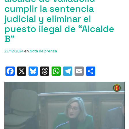
cumplir la sentencia
judicial y eliminar el
puesto ilegal de “Alcalde
B”
23/12/2024
en
Nota de prensa
F
X
Bl
T
W
T
E
C
a
u
h
h
el
m
o
c
e
re
at
e
ai
m
e
s
a
s
gr
l
p
b
k
d
A
a
ar
o
y
s
p
m
ti
o
p
r