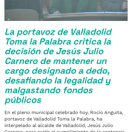
k
La portavoz de Valladolid
Toma la Palabra critica la
decisión de Jesús Julio
Carnero de mantener un
cargo designado a dedo,
desafiando la legalidad y
malgastando fondos
públicos
En el pleno municipal celebrado hoy, Rocío Anguita,
portavoz de Valladolid Toma la Palabra, ha
interpelado al alcalde de Valladolid, Jesús Julio
Carnero, para exigir el cumplimiento de la sentencia