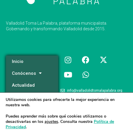
Valladolid Toma La Palabra, plataforma municipalista.
Gobernando y transformando Valladolid desde 2015.
Inicio
Conócenos
Actualidad
info@valladolidtomalapalabra.org
Programa
Utilizamos cookies para ofrecerte la mejor experiencia en
+34 983 426 124
nuestra web.
Participa
+34 681 981 537
Puedes aprender más sobre qué cookies utilizamos o
desactivarlas en los
ajustes
. Consulta nuestra
Política de
Privacidad
.
Valladolid Toma la Palabra © 2026