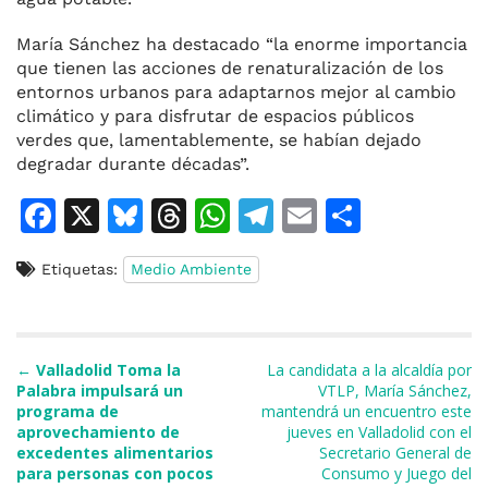
María Sánchez ha destacado “la enorme importancia
que tienen las acciones de renaturalización de los
entornos urbanos para adaptarnos mejor al cambio
climático y para disfrutar de espacios públicos
verdes que, lamentablemente, se habían dejado
degradar durante décadas”.
F
X
Bl
T
W
T
E
C
a
u
h
h
el
m
o
Etiquetas:
Medio Ambiente
c
e
re
at
e
ai
m
e
s
a
s
gr
l
p
b
k
d
A
a
ar
Navegación de entradas
←
Valladolid Toma la
La candidata a la alcaldía por
o
y
s
p
m
ti
Palabra impulsará un
VTLP, María Sánchez,
programa de
mantendrá un encuentro este
o
p
r
aprovechamiento de
jueves en Valladolid con el
k
excedentes alimentarios
Secretario General de
para personas con pocos
Consumo y Juego del