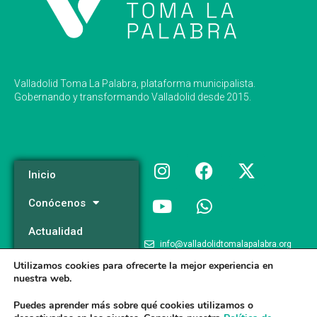
Valladolid Toma La Palabra, plataforma municipalista.
Gobernando y transformando Valladolid desde 2015.
Inicio
Conócenos
Actualidad
info@valladolidtomalapalabra.org
Programa
Utilizamos cookies para ofrecerte la mejor experiencia en
+34 983 426 124
nuestra web.
Participa
+34 681 981 537
Puedes aprender más sobre qué cookies utilizamos o