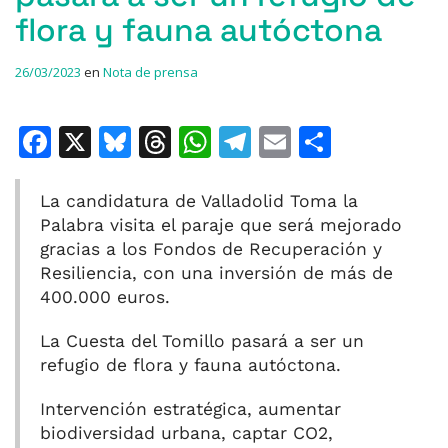
flora y fauna autóctona
26/03/2023
en
Nota de prensa
F
X
Bl
T
W
T
E
C
a
u
h
h
el
m
o
c
e
re
at
e
ai
m
La candidatura de Valladolid Toma la
Palabra visita el paraje que será mejorado
e
s
a
s
gr
l
p
gracias a los Fondos de Recuperación y
b
k
d
A
a
ar
Resiliencia, con una inversión de más de
o
y
s
p
m
ti
400.000 euros.
o
p
r
La Cuesta del Tomillo pasará a ser un
k
refugio de flora y fauna autóctona.
Intervención estratégica, aumentar
biodiversidad urbana, captar CO2,