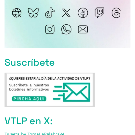
Suscríbete
VTLP en X:
Tweets by TomaLaPalabraVA