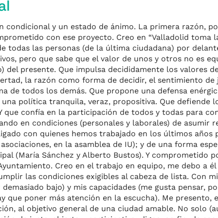
al
n condicional y un estado de ánimo. La primera razón, po
mprometido con ese proyecto. Creo en “Valladolid toma l
e todas las personas (de la última ciudadana) por delant
os, pero que sabe que el valor de unos y otros no es eq
o) del presente. Que impulsa decididamente los valores de
bertad, la razón como forma de decidir, el sentimiento de
cima de todos los demás. Que propone una defensa enérgica
 una política tranquila, veraz, propositiva. Que defiende 
Y que confía en la participación de todos y todas para co
ndo en condiciones (personales y laborales) de asumir r
bligado con quienes hemos trabajado en los últimos años 
 asociaciones, en la asamblea de IU); y de una forma espe
pal (María Sánchez y Alberto Bustos). Y comprometido p
 Ayuntamiento. Creo en el trabajo en equipo, me debo a él 
lir las condiciones exigibles al cabeza de lista. Con mi
r demasiado bajo) y mis capacidades (me gusta pensar, po
hay que poner más atención en la escucha). Me presento, e
ción, al objetivo general de una ciudad amable. No solo 