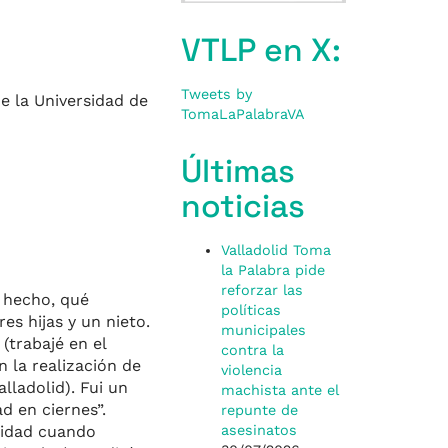
VTLP en X:
Tweets by
de la Universidad de
TomaLaPalabraVA
Últimas
noticias
Valladolid Toma
la Palabra pide
reforzar las
a hecho, qué
políticas
es hijas y un nieto.
municipales
(trabajé en el
contra la
 la realización de
violencia
lladolid). Fui un
machista ante el
d en ciernes”.
repunte de
rsidad cuando
asesinatos