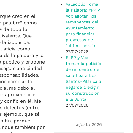
Valladolid Toma
la Palabra: «PP y
rque creo en el
Vox agotan los
remanentes del
a palabra” como
Ayuntamiento
e de todo lo
para financiar
uivalente. Que
proyectos de
 la izquierda:
“última hora”»
 justicia como
27/07/2026
 de la palabra y la
El PP y Vox
lo público y propone
frenan la petición
nseguir una ciudad
de un centro de
esponsabilidades,
salud para Los
por cambiar la
Santos-Pilarica al
negarse a exigir
cial me debo al
su construcción
or aprovechar el
a la Junta
y confío en él. Me
27/07/2026
s defectos (entre
r ejemplo, que sé
n fin, porque
agosto 2026
(aunque también) por