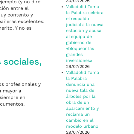
30/07/2026
jemplo (y no diré
Valladolid Toma
ción entre el
la Palabra celebra
muy contento y
el respaldo
pañeras excelentes:
judicial a la nueva
érito. Y no es
estación y acusa
al equipo de
gobierno de
«bloquear las
grandes
 sociales,
inversiones»
29/07/2026
Valladolid Toma
la Palabra
os profesionales y
denuncia una
a mayoría
nueva tala de
árboles por la
 siempre en
obra de un
documentos,
aparcamiento y
reclama un
cambio en el
modelo urbano
29/07/2026