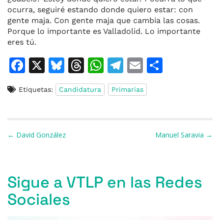
ocurra, seguiré estando donde quiero estar: con
gente maja. Con gente maja que cambia las cosas.
Porque lo importante es Valladolid. Lo importante
eres tú.
F
X
Bl
T
W
T
E
C
a
u
h
h
el
m
o
Etiquetas:
Candidatura
Primarias
c
e
re
at
e
ai
m
e
s
a
s
gr
l
p
b
k
d
A
a
ar
Navegación de entradas
← David González
Manuel Saravia →
o
y
s
p
m
ti
o
p
r
k
Sigue a VTLP en las Redes
Sociales