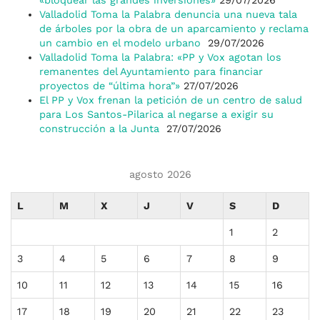
«bloquear las grandes inversiones»
29/07/2026
Valladolid Toma la Palabra denuncia una nueva tala
de árboles por la obra de un aparcamiento y reclama
un cambio en el modelo urbano
29/07/2026
Valladolid Toma la Palabra: «PP y Vox agotan los
remanentes del Ayuntamiento para financiar
proyectos de “última hora”»
27/07/2026
El PP y Vox frenan la petición de un centro de salud
para Los Santos-Pilarica al negarse a exigir su
construcción a la Junta
27/07/2026
agosto 2026
L
M
X
J
V
S
D
1
2
3
4
5
6
7
8
9
10
11
12
13
14
15
16
17
18
19
20
21
22
23