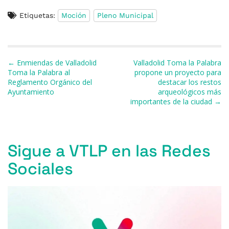
a
u
h
h
el
m
o
Etiquetas:
Moción
Pleno Municipal
c
e
re
at
e
ai
m
e
s
a
s
gr
l
p
b
k
d
A
a
ar
Navegación de entradas
← Enmiendas de Valladolid
Valladolid Toma la Palabra
o
y
s
p
m
ti
Toma la Palabra al
propone un proyecto para
Reglamento Orgánico del
destacar los restos
o
p
r
Ayuntamiento
arqueológicos más
k
importantes de la ciudad →
Sigue a VTLP en las Redes
Sociales