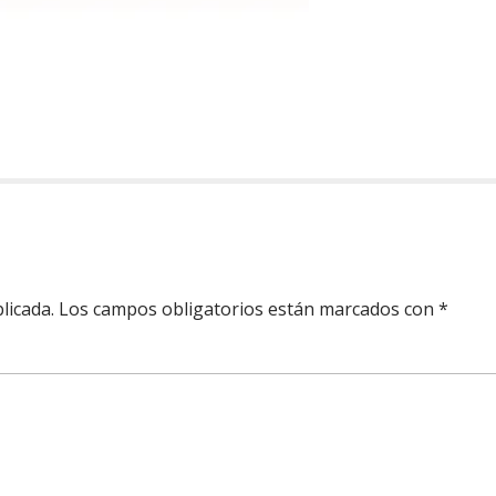
m
m
r
r
licada.
Los campos obligatorios están marcados con
*