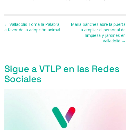
c
e
re
at
e
ai
m
e
s
a
s
gr
l
p
b
k
d
A
a
ar
Navegación de entradas
← Valladolid Toma la Palabra,
María Sánchez abre la puerta
o
y
s
p
m
ti
a favor de la adopción animal
a ampliar el personal de
limpieza y jardines en
o
p
r
Valladolid →
k
Sigue a VTLP en las Redes
Sociales