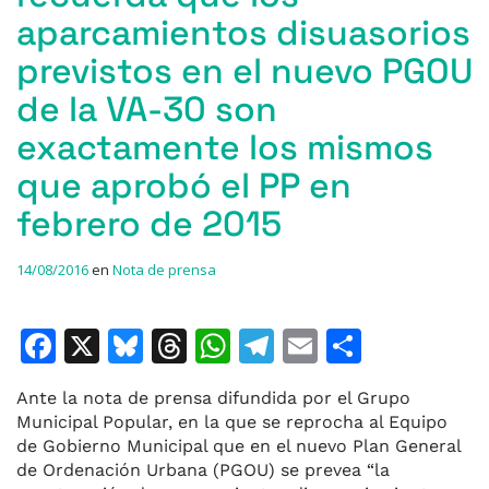
aparcamientos disuasorios
previstos en el nuevo PGOU
de la VA-30 son
exactamente los mismos
que aprobó el PP en
febrero de 2015
14/08/2016
en
Nota de prensa
F
X
Bl
T
W
T
E
C
a
u
h
h
el
m
o
Ante la nota de prensa difundida por el Grupo
c
e
re
at
e
ai
m
Municipal Popular, en la que se reprocha al Equipo
e
s
a
s
gr
l
p
de Gobierno Municipal que en el nuevo Plan General
de Ordenación Urbana (PGOU) se prevea “la
b
k
d
A
a
ar