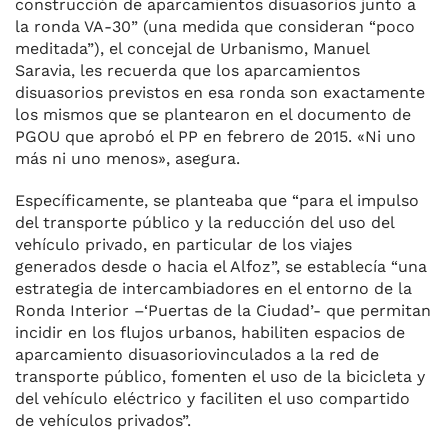
construcción de aparcamientos disuasorios junto a
o
y
s
p
m
ti
la ronda VA-30” (una medida que consideran “poco
meditada”), el concejal de Urbanismo, Manuel
o
p
r
Saravia, les recuerda que los aparcamientos
k
disuasorios previstos en esa ronda son exactamente
los mismos que se plantearon en el documento de
PGOU que aprobó el PP en febrero de 2015. «Ni uno
más ni uno menos», asegura.
Específicamente, se planteaba que “para el impulso
del transporte público y la reducción del uso del
vehículo privado, en particular de los viajes
generados desde o hacia el Alfoz”, se establecía “una
estrategia de intercambiadores en el entorno de la
Ronda Interior –‘Puertas de la Ciudad’- que permitan
incidir en los flujos urbanos, habiliten espacios de
aparcamiento disuasoriovinculados a la red de
transporte público, fomenten el uso de la bicicleta y
del vehículo eléctrico y faciliten el uso compartido
de vehículos privados”.