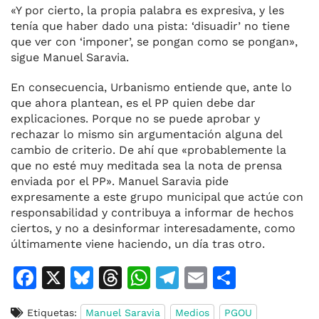
«Y por cierto, la propia palabra es expresiva, y les
tenía que haber dado una pista: ‘disuadir’ no tiene
que ver con ‘imponer’, se pongan como se pongan»,
sigue Manuel Saravia.
En consecuencia, Urbanismo entiende que, ante lo
que ahora plantean, es el PP quien debe dar
explicaciones. Porque no se puede aprobar y
rechazar lo mismo sin argumentación alguna del
cambio de criterio. De ahí que «probablemente la
que no esté muy meditada sea la nota de prensa
enviada por el PP». Manuel Saravia pide
expresamente a este grupo municipal que actúe con
responsabilidad y contribuya a informar de hechos
ciertos, y no a desinformar interesadamente, como
últimamente viene haciendo, un día tras otro.
F
X
Bl
T
W
T
E
C
a
u
h
h
el
m
o
Etiquetas:
Manuel Saravia
Medios
PGOU