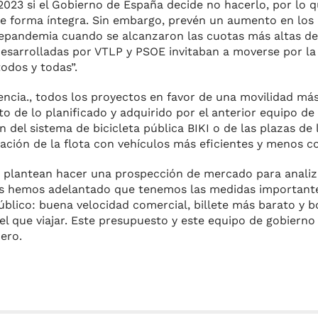
2023 si el Gobierno de España decide no hacerlo, por lo q
de forma íntegra. Sin embargo, prevén un aumento en los 
prepandemia cuando se alcanzaron las cuotas más altas de
 desarrolladas por VTLP y PSOE invitaban a moverse por l
odos y todas”.
erencia., todos los proyectos en favor de una movilidad má
to de lo planificado y adquirido por el anterior equipo de
n del sistema de bicicleta pública BIKI o de las plazas d
vación de la flota con vehículos más eficientes y menos 
 plantean hacer una prospección de mercado para analiz
 les hemos adelantado que tenemos las medidas important
úblico: buena velocidad comercial, billete más barato y b
 el que viajar. Este presupuesto y este equipo de gobiern
ero.
m