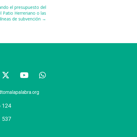
ando el presupuesto del
l Patio Herreriano o las
líneas de subvención →
dtomalapalabra.org
6 124
1 537