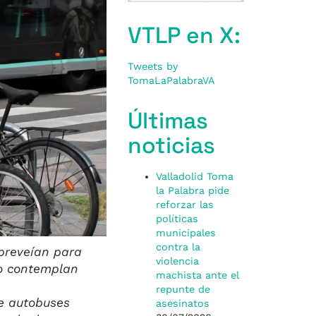
VTLP en X:
Tweets by
TomaLaPalabraVA
Últimas
noticias
Valladolid Toma
la Palabra pide
reforzar las
políticas
municipales
contra la
 preveían para
violencia
no contemplan
machista ante el
repunte de
de autobuses
asesinatos