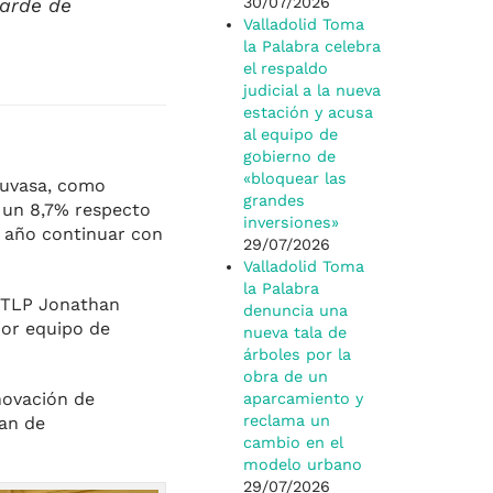
30/07/2026
larde de
Valladolid Toma
la Palabra celebra
el respaldo
judicial a la nueva
estación y acusa
al equipo de
gobierno de
«bloquear las
Auvasa, como
grandes
 un 8,7% respecto
inversiones»
o año continuar con
29/07/2026
Valladolid Toma
la Palabra
 VTLP Jonathan
denuncia una
ior equipo de
nueva tala de
árboles por la
obra de un
novación de
aparcamiento y
reclama un
lan de
cambio en el
modelo urbano
29/07/2026