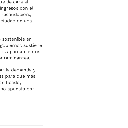
ue de cara al
ingresos con el
 recaudación.,
a ciudad de una
s sostenible en
 gobierno”, sostiene
e los aparcamientos
contaminantes.
ar la demanda y
es para que más
onificado,
o no apuesta por