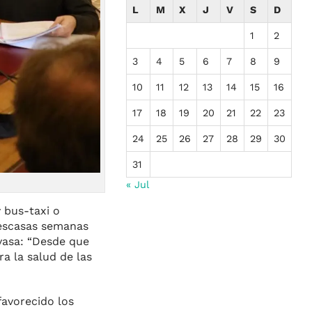
L
M
X
J
V
S
D
1
2
3
4
5
6
7
8
9
10
11
12
13
14
15
16
17
18
19
20
21
22
23
24
25
26
27
28
29
30
31
« Jul
y bus-taxi o
 escasas semanas
uvasa: “Desde que
a la salud de las
avorecido los