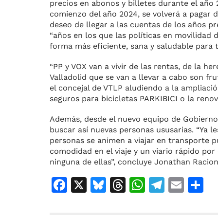
precios en abonos y billetes durante el año 
comienzo del año 2024, se volverá a pagar 
deseo de llegar a las cuentas de los años 
“años en los que las políticas en movilidad
forma más eficiente, sana y saludable para t
“PP y VOX van a vivir de las rentas, de la h
Valladolid que se van a llevar a cabo son fru
el concejal de VTLP aludiendo a la ampliació
seguros para bicicletas PARKIBICI o la reno
Además, desde el nuevo equipo de Gobierno
buscar así nuevas personas ususarias. “Ya
personas se animen a viajar en transporte p
comodidad en el viaje y un viario rápido por
ninguna de ellas”, concluye Jonathan Racion
F
X
Bl
T
W
T
E
C
a
u
h
h
el
m
o
c
e
re
at
e
ai