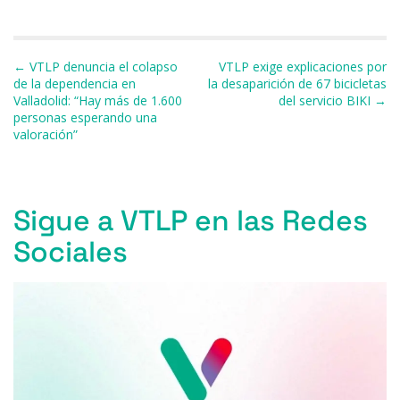
b
k
d
A
a
ar
o
y
s
p
m
ti
Navegación de entradas
← VTLP denuncia el colapso
VTLP exige explicaciones por
o
p
r
de la dependencia en
la desaparición de 67 bicicletas
Valladolid: “Hay más de 1.600
del servicio BIKI →
k
personas esperando una
valoración”
Sigue a VTLP en las Redes
Sociales