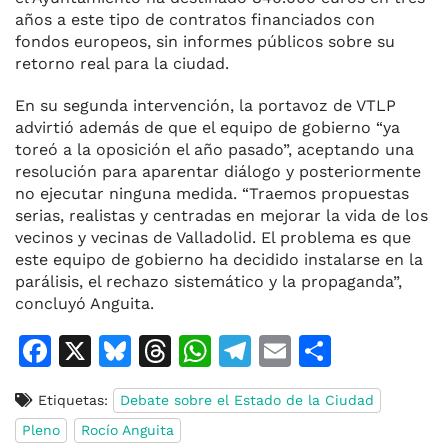
años a este tipo de contratos financiados con
fondos europeos, sin informes públicos sobre su
retorno real para la ciudad.
En su segunda intervención, la portavoz de VTLP
advirtió además de que el equipo de gobierno “ya
toreó a la oposición el año pasado”, aceptando una
resolución para aparentar diálogo y posteriormente
no ejecutar ninguna medida. “Traemos propuestas
serias, realistas y centradas en mejorar la vida de los
vecinos y vecinas de Valladolid. El problema es que
este equipo de gobierno ha decidido instalarse en la
parálisis, el rechazo sistemático y la propaganda”,
concluyó Anguita.
F
X
Bl
T
W
T
E
C
a
u
h
h
el
m
o
Etiquetas:
Debate sobre el Estado de la Ciudad
c
e
re
at
e
ai
m
Pleno
Rocío Anguita
e
s
a
s
gr
l
p