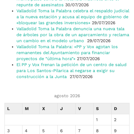
repunte de asesinatos
30/07/2026
Valladolid Toma la Palabra celebra el respaldo judicial
a la nueva estación y acusa al equipo de gobierno de
«bloquear las grandes inversiones»
29/07/2026
Valladolid Toma la Palabra denuncia una nueva tala
de árboles por la obra de un aparcamiento y reclama
un cambio en el modelo urbano
29/07/2026
Valladolid Toma la Palabra: «PP y Vox agotan los
remanentes del Ayuntamiento para financiar
proyectos de “última hora”»
27/07/2026
El PP y Vox frenan la petición de un centro de salud
para Los Santos-Pilarica al negarse a exigir su
construcción a la Junta
27/07/2026
agosto 2026
L
M
X
J
V
S
D
1
2
3
4
5
6
7
8
9