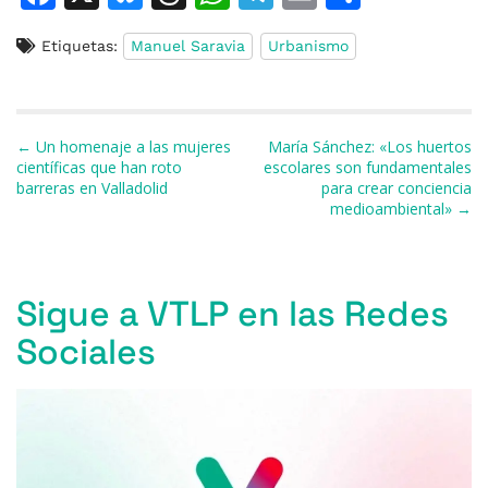
a
u
h
h
el
m
o
Etiquetas:
Manuel Saravia
Urbanismo
c
e
re
at
e
ai
m
e
s
a
s
gr
l
p
b
k
d
A
a
ar
Navegación de entradas
← Un homenaje a las mujeres
María Sánchez: «Los huertos
o
y
s
p
m
ti
científicas que han roto
escolares son fundamentales
barreras en Valladolid
para crear conciencia
o
p
r
medioambiental» →
k
Sigue a VTLP en las Redes
Sociales