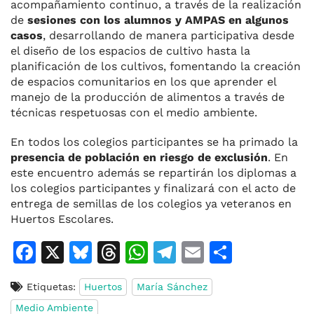
acompañamiento continuo, a través de la realización
de
sesiones con los alumnos y AMPAS en algunos
casos
, desarrollando de manera participativa desde
el diseño de los espacios de cultivo hasta la
planificación de los cultivos, fomentando la creación
de espacios comunitarios en los que aprender el
manejo de la producción de alimentos a través de
técnicas respetuosas con el medio ambiente.
En todos los colegios participantes se ha primado la
presencia de población en riesgo de exclusión
. En
este encuentro además se repartirán los diplomas a
los colegios participantes y finalizará con el acto de
entrega de semillas de los colegios ya veteranos en
Huertos Escolares.
F
X
Bl
T
W
T
E
C
a
u
h
h
el
m
o
Etiquetas:
Huertos
María Sánchez
c
e
re
at
e
ai
m
Medio Ambiente