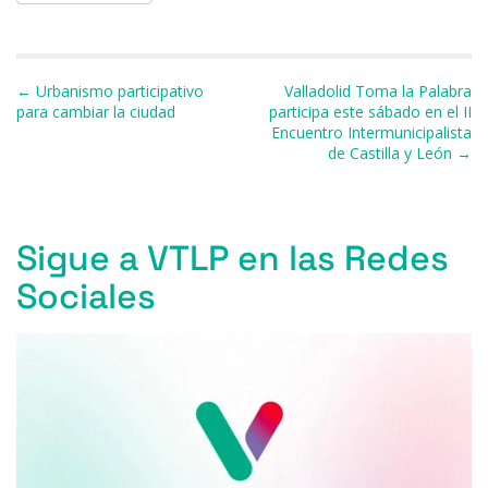
e
s
a
s
gr
l
p
b
k
d
A
a
ar
o
y
s
p
m
ti
Navegación de entradas
← Urbanismo participativo
Valladolid Toma la Palabra
o
p
r
para cambiar la ciudad
participa este sábado en el II
Encuentro Intermunicipalista
k
de Castilla y León →
Sigue a VTLP en las Redes
Sociales