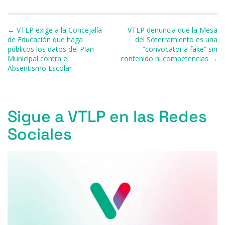
e
s
a
s
gr
l
p
b
k
d
A
a
ar
Navegación de entradas
← VTLP exige a la Concejalía
VTLP denuncia que la Mesa
o
y
s
p
m
ti
de Educación que haga
del Soterramiento es una
públicos los datos del Plan
“convocatoria fake” sin
o
p
r
Municipal contra el
contenido ni competencias →
k
Absentismo Escolar
Sigue a VTLP en las Redes
Sociales