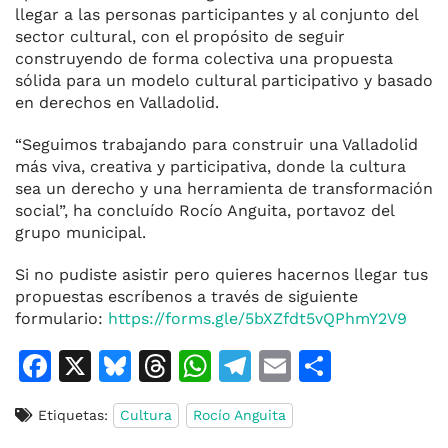
llegar a las personas participantes y al conjunto del
sector cultural, con el propósito de seguir
construyendo de forma colectiva una propuesta
sólida para un modelo cultural participativo y basado
en derechos en Valladolid.
“Seguimos trabajando para construir una Valladolid
más viva, creativa y participativa, donde la cultura
sea un derecho y una herramienta de transformación
social”, ha concluído Rocío Anguita, portavoz del
grupo municipal.
Si no pudiste asistir pero quieres hacernos llegar tus
propuestas escríbenos a través de siguiente
formulario:
https://forms.gle/5bXZfdt5vQPhmY2V9
F
X
Bl
T
W
T
E
C
a
u
h
h
el
m
o
Etiquetas:
Cultura
Rocío Anguita
c
e
re
at
e
ai
m