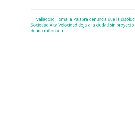
e
s
a
s
gr
l
p
b
k
d
A
a
a
Navegación de entradas
← Valladolid Toma la Palabra denuncia que la disoluc
o
y
s
p
m
ti
Sociedad Alta Velocidad deja a la ciudad sin proyecto
deuda millonaria
o
p
r
k