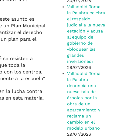
30/07/2026
Valladolid Toma
la Palabra celebra
este asunto es
el respaldo
judicial a la nueva
e un Plan Municipal
estación y acusa
antizar el derecho
al equipo de
 un plan para el
gobierno de
«bloquear las
grandes
 se resisten a
inversiones»
que toda la
29/07/2026
o con los centros.
Valladolid Toma
ente a la escuela”.
la Palabra
denuncia una
en la lucha contra
nueva tala de
s en esta materia.
árboles por la
obra de un
aparcamiento y
reclama un
cambio en el
modelo urbano
29/07/2026