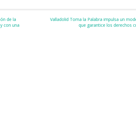
r
ión de la
Valladolid Toma la Palabra impulsa un model
 y con una
que garantice los derechos c