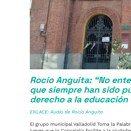
Rocío Anguita: “No ent
que siempre han sido pú
derecho a la educación 
ENLACE: Audio de Rocío Anguita
El grupo municipal Valladolid Toma la Pala
jueves que la Concejalía facilite a la ciudad