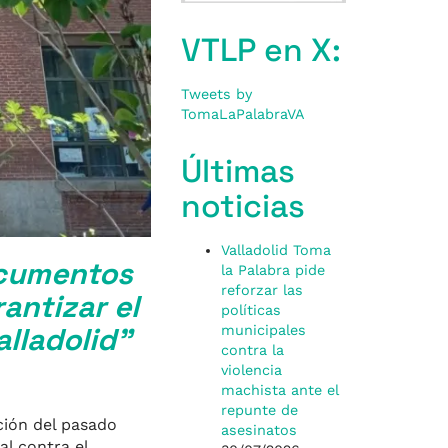
VTLP en X:
Tweets by
TomaLaPalabraVA
Últimas
noticias
Valladolid Toma
ocumentos
la Palabra pide
reforzar las
antizar el
políticas
alladolid”
municipales
contra la
violencia
machista ante el
repunte de
ción del pasado
asesinatos
al contra el