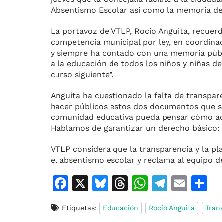
Absentismo Escolar así como la memoria de l
La portavoz de VTLP, Rocío Anguita, recuer
competencia municipal por ley, en coordinac
y siempre ha contado con una memoria públic
a la educación de todos los niños y niñas d
curso siguiente”.
Anguita ha cuestionado la falta de transpar
hacer públicos estos dos documentos que s
comunidad educativa pueda pensar cómo actua
Hablamos de garantizar un derecho básico: q
VTLP considera que la transparencia y la pl
el absentismo escolar y reclama al equipo d
F
X
Bl
T
W
T
E
C
a
u
h
h
el
m
o
Etiquetas:
Educación
Rocío Anguita
Tran
c
e
re
at
e
ai