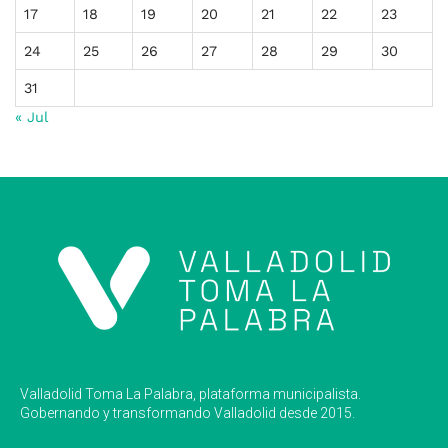
17
18
19
20
21
22
23
24
25
26
27
28
29
30
31
« Jul
Valladolid Toma La Palabra, plataforma municipalista.
Gobernando y transformando Valladolid desde 2015.