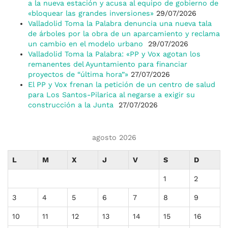
a la nueva estación y acusa al equipo de gobierno de
«bloquear las grandes inversiones»
29/07/2026
Valladolid Toma la Palabra denuncia una nueva tala
de árboles por la obra de un aparcamiento y reclama
un cambio en el modelo urbano
29/07/2026
Valladolid Toma la Palabra: «PP y Vox agotan los
remanentes del Ayuntamiento para financiar
proyectos de “última hora”»
27/07/2026
El PP y Vox frenan la petición de un centro de salud
para Los Santos-Pilarica al negarse a exigir su
construcción a la Junta
27/07/2026
agosto 2026
L
M
X
J
V
S
D
1
2
3
4
5
6
7
8
9
10
11
12
13
14
15
16