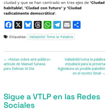
ciudad y que se han centrado en tres ejes de
‘Ciudad
habitable’, ‘Ciudad con futuro’ y ‘Ciudad
radicalmente democrática’
.
F
X
Bl
T
W
T
E
C
a
u
h
h
el
m
o
Etiquetas:
Valladolid Toma la Palabra
c
e
re
at
e
ai
m
e
s
a
s
gr
l
p
b
k
d
A
a
ar
Navegación de entradas
← «Notas sobre arte público»
Valladolid toma la palabra
o
y
s
p
m
ti
artículo de Manuel Saravia
estudiará para la próxima
para Delicias Al Día
legislatura un posible pabellón
o
p
r
en el recinto ferial →
k
Sigue a VTLP en las Redes
Sociales