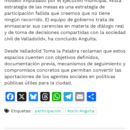
modelo impulsado por el Ejecutivo municipal. «Esta
estrategia de las mesas es una estrategia de
participación fallida que creemos que no tiene
ningún recorrido. El equipo de gobierno trata de
enmascarar sus carencias en materia de diálogo real
y de toma de decisiones compartidas con la sociedad
civil de Valladolid», ha concluido Anguita.
Desde Valladolid Toma la Palabra reclaman que estos
espacios cuenten con objetivos definidos,
documentación previa, mecanismos de seguimiento y
compromisos concretos que permitan convertir las
aportaciones de los agentes sociales en políticas
públicas útiles para la ciudad.
F
X
Bl
T
W
T
E
C
a
u
h
h
el
m
o
Etiquetas:
participación
Rocío Anguita
c
e
re
at
e
ai
m
e
s
a
s
gr
l
p