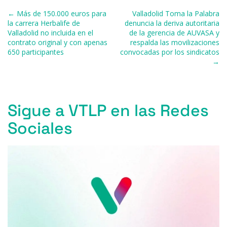
b
k
d
A
a
ar
Navegación de entradas
← Más de 150.000 euros para
Valladolid Toma la Palabra
o
y
s
p
m
ti
la carrera Herbalife de
denuncia la deriva autoritaria
Valladolid no incluida en el
de la gerencia de AUVASA y
o
p
r
contrato original y con apenas
respalda las movilizaciones
k
650 participantes
convocadas por los sindicatos
→
Sigue a VTLP en las Redes
Sociales