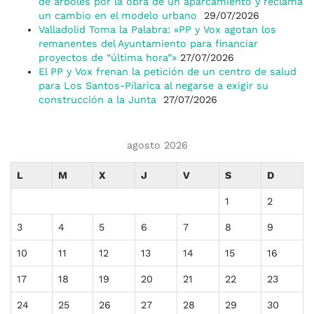
de árboles por la obra de un aparcamiento y reclama
un cambio en el modelo urbano
29/07/2026
Valladolid Toma la Palabra: «PP y Vox agotan los
remanentes del Ayuntamiento para financiar
proyectos de “última hora”»
27/07/2026
El PP y Vox frenan la petición de un centro de salud
para Los Santos-Pilarica al negarse a exigir su
construcción a la Junta
27/07/2026
agosto 2026
L
M
X
J
V
S
D
1
2
3
4
5
6
7
8
9
10
11
12
13
14
15
16
17
18
19
20
21
22
23
24
25
26
27
28
29
30