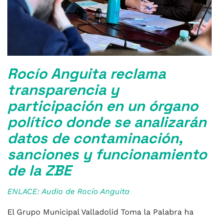
Rocío Anguita reclama
transparencia y
participación en un órgano
político donde se analizarán
datos de contaminación,
sanciones y funcionamiento
de la ZBE
ENLACE: Audio de Rocío Anguita
El Grupo Municipal Valladolid Toma la Palabra ha