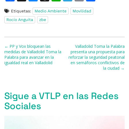
a
u
h
h
el
m
o
Etiquetas:
Medio Ambiente
Movilidad
c
e
re
at
e
ai
m
Rocío Anguita
zbe
e
s
a
s
gr
l
p
b
k
d
A
a
ar
o
y
s
p
m
ti
Navegación de entradas
← PP y Vox bloquean las
Valladolid Toma la Palabra
o
p
r
medidas de Valladolid Toma la
presenta una propuesta para
Palabra para avanzar en la
reforzar la seguridad peatonal
k
igualdad real en Valladolid
en semáforos conflictivos de
la ciudad →
Sigue a VTLP en las Redes
Sociales