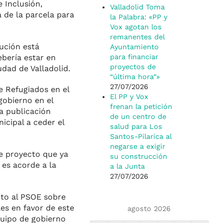
 Inclusión,
Valladolid Toma
a de la parcela para
la Palabra: «PP y
Vox agotan los
remanentes del
ución está
Ayuntamiento
ebería estar en
para financiar
proyectos de
dad de Valladolid.
“última hora”»
27/07/2026
e Refugiados en el
El PP y Vox
gobierno en el
frenan la petición
a publicación
de un centro de
icipal a ceder el
salud para Los
Santos-Pilarica al
negarse a exigir
te proyecto que ya
su construcción
 es acorde a la
a la Junta
27/07/2026
nto al PSOE sobre
es en favor de este
agosto 2026
quipo de gobierno