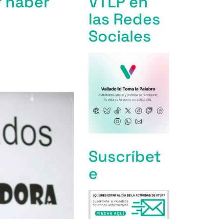
r haber
VTLP en
las Redes
Sociales
Suscríbet
e