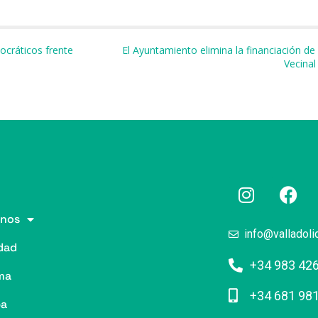
m
ocráticos frente
El Ayuntamiento elimina la financiación de
Vecinal
r
nos
info@valladoli
dad
+34 983 42
ma
+34 681 98
pa