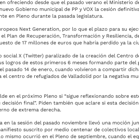
en ofreciendo desde que el pasado verano el Ministerio de
 nuevo Gobierno municipal de PP y VOX la cesión definitiv
te en Pleno durante la pasada legislatura.
ropeos Next Generation, por lo que el plazo para su ejec
 el Plan de Recuperación, Transformación y Resiliencia, d
esto de 17 millones de euros que habría perdido ya la ciu
social X (Twitter) paralizado de la creación del Centro d
us logros de estos primeros 6 meses formando parte del 
el pasado 14 de enero, cuando volvieron a compartir dich
a el centro de refugiados de Valladolid por la negativa mun
alde en el próximo Pleno si “sigue reflexionando sobre es
 decisión final”. Piden también que aclare si esta decisión
ierno de extrema derecha.
ya en la sesión del pasado noviembre llevó una moción ju
anifiesto suscrito por medio centenar de colectivos local
 Lo mismo ocurrió en el Pleno de septiembre, cuando el e