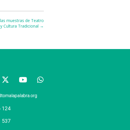
 las muestras de Teatro
 y Cultura Tradicional →
dtomalapalabra.org
6 124
1 537