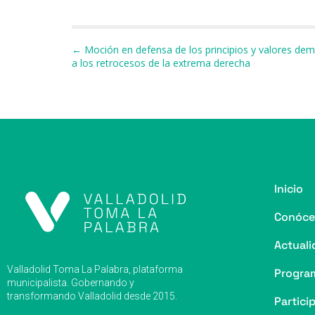
a
u
h
h
el
m
o
c
e
re
at
e
ai
e
s
a
s
gr
l
p
Navegación de entradas
← Moción en defensa de los principios y valores dem
a los retrocesos de la extrema derecha
b
k
d
A
a
a
o
y
s
p
m
ti
o
p
r
k
Inicio
Conóce
Actuali
Valladolid Toma La Palabra, plataforma
Progra
municipalista. Gobernando y
transformando Valladolid desde 2015.
Partici