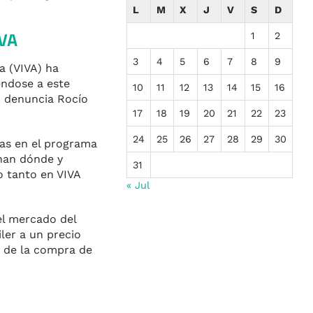
L
M
X
J
V
S
D
LVA
1
2
3
4
5
6
7
8
9
a (VIVA) ha
éndose a este
10
11
12
13
14
15
16
o denuncia Rocío
17
18
19
20
21
22
23
24
25
26
27
28
29
30
das en el programa
onan dónde y
31
o tanto en VIVA
« Jul
el mercado del
iler a un precio
n de la compra de