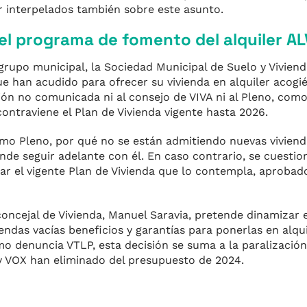
r interpelados también sobre este asunto.
 el programa de fomento del alquiler A
rupo municipal, la Sociedad Municipal de Suelo y Viviend
e han acudido para ofrecer su vivienda en alquiler acogi
ón no comunicada ni al consejo de VIVA ni al Pleno, com
ontraviene el Plan de Vivienda vigente hasta 2026.
imo Pleno, por qué no se están admitiendo nuevas vivien
ende seguir adelante con él. En caso contrario, se cuesti
r el vigente Plan de Vivienda que lo contempla, aprobad
oncejal de Vivienda, Manuel Saravia, pretende dinamizar 
iendas vacías beneficios y garantías para ponerlas en alqu
omo denuncia VTLP, esta decisión se suma a la paralizació
P y VOX han eliminado del presupuesto de 2024.