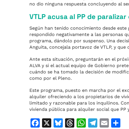
no dio ninguna respuesta concluyendo al se
VTLP acusa al PP de paralizar
Según han tenido conocimiento desde este g
respondido negativamente a las personas qu
programa, dándolo por suspenso. Una decisi
Anguita, concejala portavoz de VTLP, y que c
Ante esta situación, preguntarán en el próx
ALVA y si el actual equipo de Gobierno pret
cuándo se ha tomado la decisión de modifica
como por el Pleno.
Este programa, puesto en marcha por el exc
alquiler ofreciendo a los propietarios de viv
limitado y razonable para los inquilinos. C
vivienda pública para alquiler social que P
F
X
Bl
T
W
T
E
C