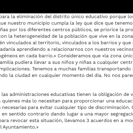
ara la eliminación del distrito único educativo porque lo
ue nuestro municipio cumpla la ley que dice que tenemo
iñas por los diferentes centros públicos, se priorice la pr
con la heterogeneidad de la población que vive en la zona
 vinculados al territorio, vinculados a los barrios y que 
danía aprendiendo a relacionarnos con nuestros vecinos
rogéneos en cada barrio.» Consideramos que «la zona únic
amilia pudiera llevar a sus niños y niñas a cualquier cent
 complicaciones. Tenemos a muchas familias transportando 
ndo la ciudad en cualquier momento del día. No nos parec
as administraciones educativas tienen la obligación de v
 a quienes más lo necesitan para proporcionar una educac
necesarias para evitar cualquier tipo de discriminación.
o en sentido contrario dando lugar a una mayor segregaci
 para revocar esta situación, llevamos 3 acuerdos en a m
l Ayuntamiento.»