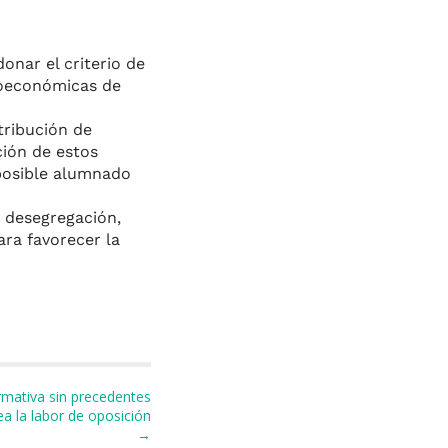
donar el criterio de
cioeconómicas de
tribución de
ción de estos
 posible alumnado
a desegregación,
ara favorecer la
rmativa sin precedentes
a la labor de oposición
→