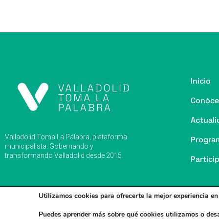
o
y
s
p
m
ti
o
p
r
k
Inicio
Conóce
Actuali
Valladolid Toma La Palabra, plataforma
Progra
municipalista. Gobernando y
transformando Valladolid desde 2015.
Partici
Utilizamos cookies para ofrecerte la mejor experiencia e
Puedes aprender más sobre qué cookies utilizamos o desa
Valladolid Toma la Palabra © 2026
Aviso legal