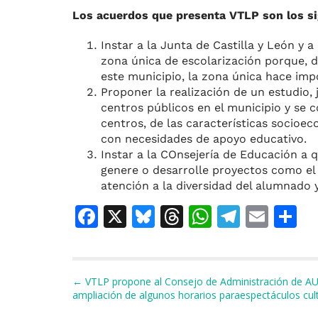
Los acuerdos que presenta VTLP son los si
Instar a la Junta de Castilla y León y a
zona única de escolarización porque, d
este municipio, la zona única hace impo
Proponer la realización de un estudio, 
centros públicos en el municipio y se 
centros, de las características socioe
con necesidades de apoyo educativo.
Instar a la COnsejería de Educación a 
genere o desarrolle proyectos como el 
atención a la diversidad del alumnado y
F
X
Bl
T
W
T
E
C
a
u
h
h
el
m
o
c
e
re
at
e
ai
e
s
a
s
gr
l
p
Navegación de entradas
← VTLP propone al Consejo de Administración de A
ampliación de algunos horarios paraespectáculos cul
b
k
d
A
a
a