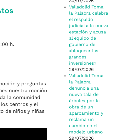
30/07/2026
Valladolid Toma
stos
la Palabra celebra
el respaldo
judicial a la nueva
estación y acusa
al equipo de
:00 h.
gobierno de
«bloquear las
grandes
inversiones»
29/07/2026
Valladolid Toma
la Palabra
moción y preguntas
denuncia una
e mes nuestra moción
nueva tala de
toda la comunidad
árboles por la
os centros y el
obra de un
o de niños y niñas
aparcamiento y
reclama un
cambio en el
modelo urbano
29/07/2026