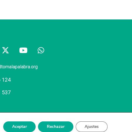
dtomalapalabra.org
6 124
1 537
Aceptar
Rechazar
Ajustes