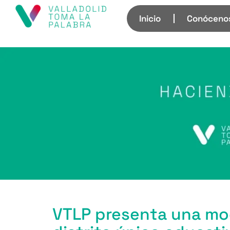
Inicio
Conóceno
VTLP presenta una moc