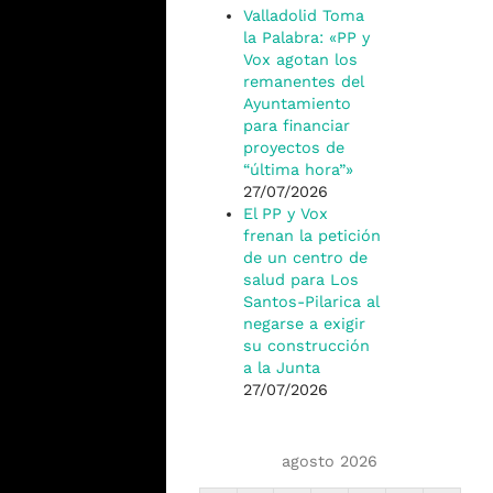
Valladolid Toma
la Palabra: «PP y
Vox agotan los
remanentes del
Ayuntamiento
para financiar
proyectos de
“última hora”»
27/07/2026
El PP y Vox
frenan la petición
de un centro de
salud para Los
Santos-Pilarica al
negarse a exigir
su construcción
a la Junta
27/07/2026
agosto 2026