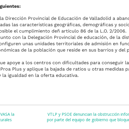
guientes:
 la Dirección Provincial de Educación de Valladolid a aban
adas las características geográficas, demográficas y so
sible el cumplimiento deñ artículo 86 de la L.O. 2/2006.
junto con la Delegación Provincial de educación, de la dis
configuren unas unidades territoriales de admisión en fun
conómicas de la población que reside en sus barrios y del
que apoye a los centros con dificultades para conseguir l
Proa Plus y aplique la bajada de ratios u otras medidas p
 la igualdad en la oferta educativa.
m
UVASA la
VTLP y PSOE denuncian la obstrucción info
turales
por parte del equipo de gobierno que bloque
r