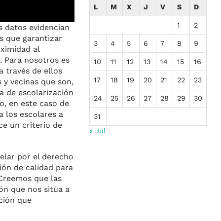
L
M
X
J
V
S
D
1
2
s datos evidencian
s que garantizar
3
4
5
6
7
8
9
oximidad al
. Para nosotros es
10
11
12
13
14
15
16
a través de ellos
17
18
19
20
21
22
23
 y vecinas que son,
a de escolarización
24
25
26
27
28
29
30
ro, en este caso de
a los escolares a
31
e un criterio de
« Jul
elar por el derecho
ión de calidad para
 Creemos que las
ón que nos sitúa a
oción que