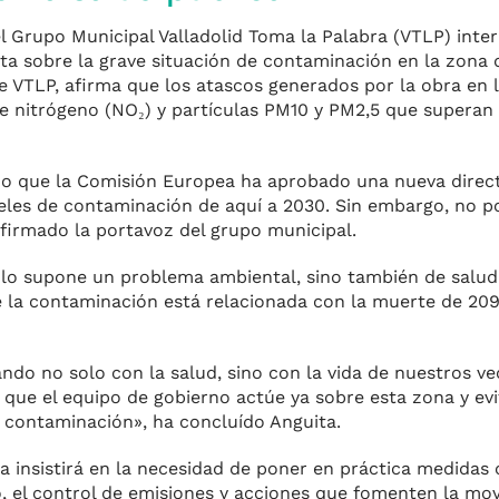
l Grupo Municipal Valladolid Toma la Palabra (VTLP) inter
a sobre la grave situación de contaminación en la zona d
e VTLP, afirma que los atascos generados por la obra en 
 nitrógeno (NO₂) y partículas PM10 y PM2,5 que superan l
no que la Comisión Europea ha aprobado una nueva direc
iveles de contaminación de aquí a 2030. Sin embargo, no 
firmado la portavoz del grupo municipal.
lo supone un problema ambiental, sino también de salud
 la contaminación está relacionada con la muerte de 209
o no solo con la salud, sino con la vida de nuestros vec
que el equipo de gobierno actúe ya sobre esta zona y evi
e contaminación», ha concluído Anguita.
ra insistirá en la necesidad de poner en práctica medidas
, el control de emisiones y acciones que fomenten la movi