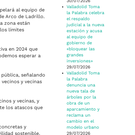
30/07/2026
Valladolid Toma
pelará al equipo de
la Palabra celebra
e Arco de Ladrillo.
el respaldo
la zona están
judicial a la nueva
os límites
estación y acusa
al equipo de
gobierno de
tiva en 2024 que
«bloquear las
grandes
podemos esperar a
inversiones»
29/07/2026
Valladolid Toma
 pública, señalando
la Palabra
 vecinos y vecinas
denuncia una
nueva tala de
árboles por la
inos y vecinas, y
obra de un
te los atascos que
aparcamiento y
reclama un
cambio en el
 concretas y
modelo urbano
lidad sostenible,
29/07/2026