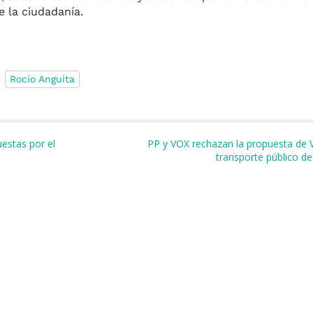
e la ciudadanía.
Rocío Anguita
m
r
uestas por el
PP y VOX rechazan la propuesta de 
transporte público de