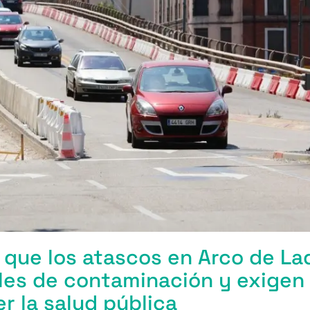
que los atascos en Arco de Lad
ales de contaminación y exige
r la salud pública