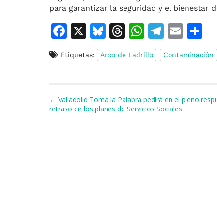
para garantizar la seguridad y el bienestar d
F
X
Bl
T
W
T
E
C
a
u
h
h
el
m
o
Etiquetas:
Arco de Ladrillo
Contaminación
c
e
re
at
e
ai
e
s
a
s
gr
l
p
b
k
d
A
a
a
Navegación de entradas
← Valladolid Toma la Palabra pedirá en el pleno resp
o
y
s
p
m
ti
retraso en los planes de Servicios Sociales
o
p
r
k