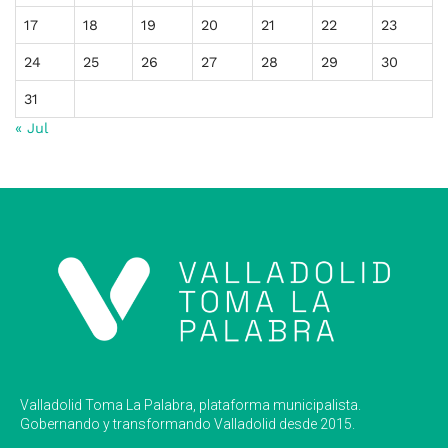
17
18
19
20
21
22
23
24
25
26
27
28
29
30
31
« Jul
Valladolid Toma La Palabra, plataforma municipalista.
Gobernando y transformando Valladolid desde 2015.