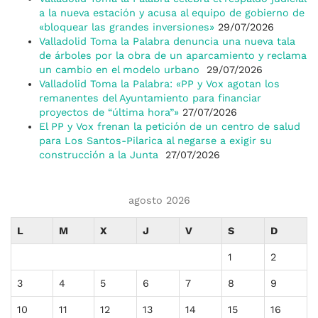
a la nueva estación y acusa al equipo de gobierno de
«bloquear las grandes inversiones»
29/07/2026
Valladolid Toma la Palabra denuncia una nueva tala
de árboles por la obra de un aparcamiento y reclama
un cambio en el modelo urbano
29/07/2026
Valladolid Toma la Palabra: «PP y Vox agotan los
remanentes del Ayuntamiento para financiar
proyectos de “última hora”»
27/07/2026
El PP y Vox frenan la petición de un centro de salud
para Los Santos-Pilarica al negarse a exigir su
construcción a la Junta
27/07/2026
agosto 2026
L
M
X
J
V
S
D
1
2
3
4
5
6
7
8
9
10
11
12
13
14
15
16