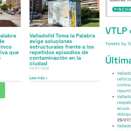
VTLP 
Palabra
Valladolid Toma la Palabra
de
exige soluciones
Tweets by T
cinco
estructurales frente a los
tiva que
repetidos episodios de
e
contaminación en la
Últim
ciudad
09/07/2026
Vallad
Leer más »
reforz
contra
repunt
Vallad
respal
acusa 
«bloqu
29/07/
Vallad