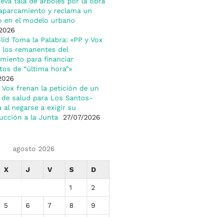
eva tala de árboles por la obra
aparcamiento y reclama un
 en el modelo urbano
2026
olid Toma la Palabra: «PP y Vox
 los remanentes del
miento para financiar
tos de “última hora”»
2026
y Vox frenan la petición de un
 de salud para Los Santos-
a al negarse a exigir su
ucción a la Junta
27/07/2026
agosto 2026
X
J
V
S
D
1
2
5
6
7
8
9