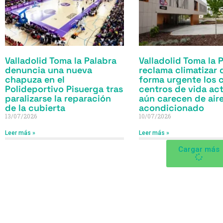
Valladolid Toma la Palabra
Valladolid Toma la 
denuncia una nueva
reclama climatizar 
chapuza en el
forma urgente los 
Polideportivo Pisuerga tras
centros de vida ac
paralizarse la reparación
aún carecen de air
de la cubierta
acondicionado
13/07/2026
10/07/2026
Leer más »
Leer más »
Cargar más