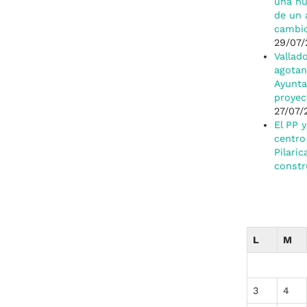
una nu
de un 
cambio
29/07/
Vallad
agotan
Ayunta
proyec
27/07/
El PP 
centro
Pilaric
constr
L
M
3
4