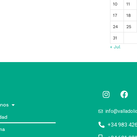
10
11
17
18
24
25
31
« Jul
nos
info@valladoli
dad
+34 983 42
ma