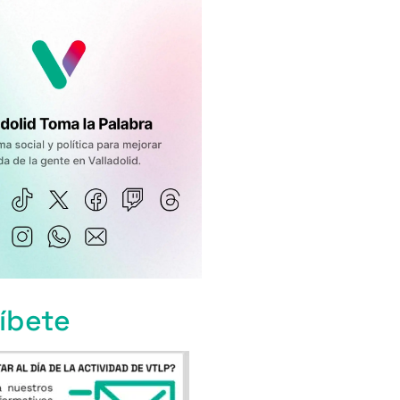
íbete