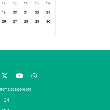
12
13
14
15
16
19
20
21
22
23
26
27
28
29
30
dtomalapalabra.org
6 124