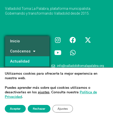
Valladolid Toma La Palabra, plataforma municipalista.
Gobernando y transformando Valladolid desde 2015.
Inicio
Conócenos
Actualidad
info@valladolidtomalapalabra.org
Programa
Utilizamos cookies para ofrecerte la mejor experiencia en
+34 983 426 124
nuestra web.
Participa
+34 681 981 537
Puedes aprender más sobre qué cookies utilizamos o
desactivarlas en los
ajustes
. Consulta nuestra
Política de
Privacidad
.
Valladolid Toma la Palabra © 2026
Aceptar
Rechazar
Ajustes
Aviso legal
/
Poltica de Privacidad
/
Politica de Cookies