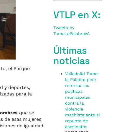
VTLP en X:
Tweets by
TomaLaPalabraVA
Últimas
noticias
to, el Parque
Valladolid Toma
la Palabra pide
reforzar las
ud y deportes,
políticas
izadas para la
municipales
contra la
violencia
 hombres
que se
machista ante el
nas de esas mujeres
repunte de
isiones de igualdad.
asesinatos