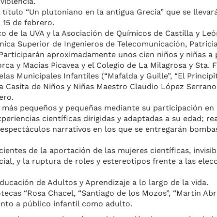
violencia.
l título “Un plutoniano en la antigua Grecia” que se llevar
 15 de febrero.
o de la UVA y la Asociación de Químicos de Castilla y Leó
cnica Superior de Ingenieros de Telecomunicación, Patric
. Participarán aproximadamente unos cien niños y niñas a 
rca y Macías Picavea y el Colegio de La Milagrosa y Sta. F
s Municipales Infantiles (“Mafalda y Guille”, “El Principit
 la Casita de Niños y Niñas Maestro Claudio López Serrano
ero.
 los más pequeños y pequeñas mediante su participación en 
eriencias científicas dirigidas y adaptadas a su edad; re
n espectáculos narrativos en los que se entregarán bomba
ntes de la aportación de las mujeres científicas, invisibi
cial, y la ruptura de roles y estereotipos frente a las elec
ducación de Adultos y Aprendizaje a lo largo de la vida.
ecas “Rosa Chacel, “Santiago de los Mozos”, “Martín Abril
tanto a público infantil como adulto.