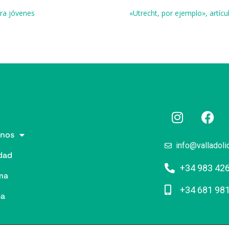
r
ara jóvenes
«Utrecht, por ejemplo», artíc
nos
info@valladoli
dad
+34 983 42
ma
+34 681 98
pa