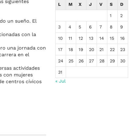
s siguientes
L
M
X
J
V
S
D
1
2
do un sueño. El
3
4
5
6
7
8
9
acionadas con la
10
11
12
13
14
15
16
ero una jornada con
17
18
19
20
21
22
23
arrera en el
24
25
26
27
28
29
30
ersas actividades
31
os con mujeres
« Jul
 de centros cívicos