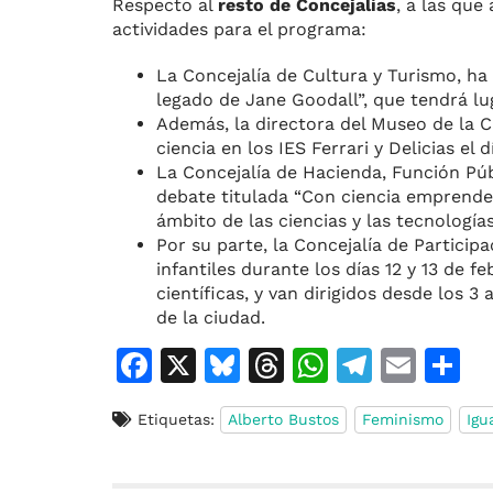
Respecto al
resto de Concejalías
, a las que
actividades para el programa:
La Concejalía de Cultura y Turismo, ha
legado de Jane Goodall”, que tendrá lu
Además, la directora del Museo de la C
ciencia en los IES Ferrari y Delicias el d
La Concejalía de Hacienda, Función Pú
debate titulada “Con ciencia emprended
ámbito de las ciencias y las tecnologías
Por su parte, la Concejalía de Partici
infantiles durante los días 12 y 13 de 
científicas, y van dirigidos desde los 3
de la ciudad.
F
X
Bl
T
W
T
E
C
a
u
h
h
el
m
o
Etiquetas:
Alberto Bustos
Feminismo
Igu
c
e
re
at
e
ai
e
s
a
s
gr
l
p