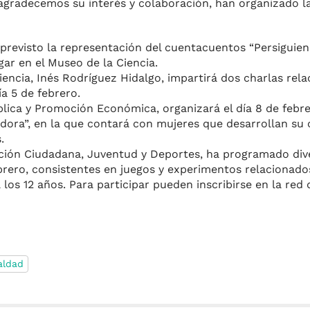
 agradecemos su interés y colaboración, han organizado la
 previsto la representación del cuentacuentos “Persiguien
gar en el Museo de la Ciencia.
iencia, Inés Rodríguez Hidalgo, impartirá dos charlas rel
ía 5 de febrero.
blica y Promoción Económica, organizará el día 8 de febr
ora”, en la que contará con mujeres que desarrollan su c
.
pación Ciudadana, Juventud y Deportes, ha programado div
febrero, consistentes en juegos y experimentos relacionad
 a los 12 años. Para participar pueden inscribirse en la red
aldad
m