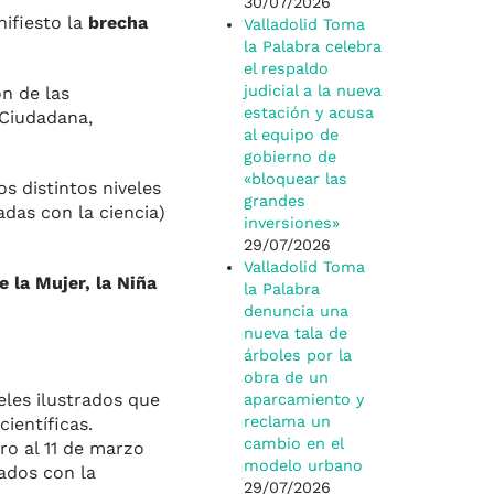
30/07/2026
nifiesto la
brecha
Valladolid Toma
la Palabra celebra
el respaldo
judicial a la nueva
n de las
estación y acusa
 Ciudadana,
al equipo de
gobierno de
«bloquear las
s distintos niveles
grandes
nadas con la ciencia)
inversiones»
29/07/2026
Valladolid Toma
e la Mujer, la Niña
la Palabra
denuncia una
nueva tala de
árboles por la
obra de un
les ilustrados que
aparcamiento y
reclama un
ientíficas.
cambio en el
ero al 11 de marzo
modelo urbano
nados con la
29/07/2026