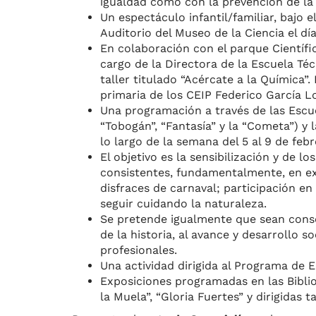
igualdad como con la prevención de la 
Un espectáculo infantil/familiar, bajo e
Auditorio del Museo de la Ciencia el día
En colaboración con el parque Científic
cargo de la Directora de la Escuela Té
taller titulado “Acércate a la Química”
primaria de los CEIP Federico García Lo
Una programación a través de las Escuela
“Tobogán”, “Fantasía” y la “Cometa”) y
lo largo de la semana del 5 al 9 de febr
El objetivo es la sensibilización y de
consistentes, fundamentalmente, en exp
disfraces de carnaval; participación e
seguir cuidando la naturaleza.
Se pretende igualmente que sean conscie
de la historia, al avance y desarrollo so
profesionales.
Una actividad dirigida al Programa de E
Exposiciones programadas en las Bibliot
la Muela”, “Gloria Fuertes” y dirigidas 