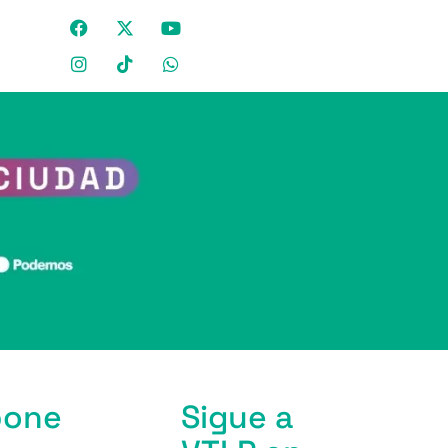
 pone
Sigue a