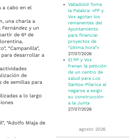
Valladolid Toma
á a cabo en el
la Palabra: «PP y
Vox agotan los
n, una charla a
remanentes del
ia Fernández y un
Ayuntamiento
partir de 6º de
para financiar
lorentina.
proyectos de
“última hora”»
o”, “Campanilla”,
27/07/2026
 para desarrollar a
El PP y Vox
frenan la petición
actividades
de un centro de
alización de
salud para Los
s de semillas para
Santos-Pilarica al
negarse a exigir
lizadas a lo largo
su construcción
ciones
a la Junta
27/07/2026
”, “Adolfo Miaja de
agosto 2026