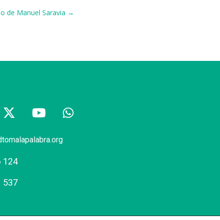
ulo de Manuel Saravia →
dtomalapalabra.org
6 124
1 537