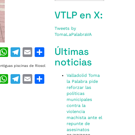
VTLP en X:
Tweets by
TomaLaPalabraVA
Últimas
T
W
T
E
C
h
h
el
m
o
noticias
ntiguas piscinas de Riosol
re
at
e
ai
m
Valladolid Toma
T
W
T
E
C
a
s
gr
l
p
la Palabra pide
h
h
el
m
o
d
A
a
ar
reforzar las
políticas
re
at
e
ai
m
s
p
m
ti
municipales
a
s
gr
l
p
contra la
p
r
violencia
d
A
a
ar
machista ante el
repunte de
s
p
m
ti
asesinatos