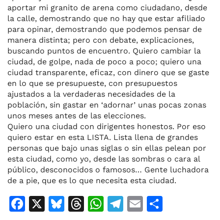
aportar mi granito de arena como ciudadano, desde
la calle, demostrando que no hay que estar afiliado
para opinar, demostrando que podemos pensar de
manera distinta; pero con debate, explicaciones,
buscando puntos de encuentro. Quiero cambiar la
ciudad, de golpe, nada de poco a poco; quiero una
ciudad transparente, eficaz, con dinero que se gaste
en lo que se presupueste, con presupuestos
ajustados a la verdaderas necesidades de la
población, sin gastar en ‘adornar’ unas pocas zonas
unos meses antes de las elecciones.
Quiero una ciudad con dirigentes honestos. Por eso
quiero estar en esta LISTA. Lista llena de grandes
personas que bajo unas siglas o sin ellas pelean por
esta ciudad, como yo, desde las sombras o cara al
público, desconocidos o famosos… Gente luchadora
de a pie, que es lo que necesita esta ciudad.
F
X
Bl
T
W
T
E
C
a
u
h
h
el
m
o