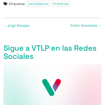
Etiquetas:
Candidatura
Primarias
c
e
re
at
e
ai
m
e
s
a
s
gr
l
p
b
k
d
A
a
ar
Navegación de entradas
← Jorge Baruque
Esther Benavente →
o
y
s
p
m
ti
o
p
r
k
Sigue a VTLP en las Redes
Sociales