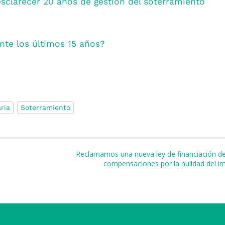
sclarecer 20 años de gestión del soterramiento
nte los últimos 15 años?
ria
Soterramiento
m
r
Reclamamos una nueva ley de financiación de 
compensaciones por la nulidad del i