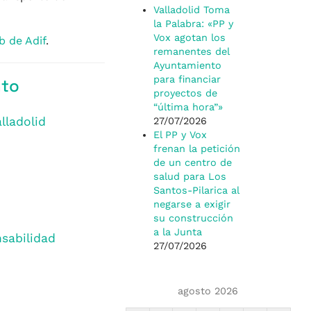
Valladolid Toma
la Palabra: «PP y
Vox agotan los
b de Adif
.
remanentes del
Ayuntamiento
para financiar
nto
proyectos de
“última hora”»
lladolid
27/07/2026
El PP y Vox
frenan la petición
de un centro de
salud para Los
Santos-Pilarica al
negarse a exigir
su construcción
a la Junta
nsabilidad
27/07/2026
agosto 2026