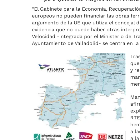
“El Gabinete para la Economía, Recuperació
europeos no pueden financiar las obras ferro
argumento de la UE que utiliza el concejal d
evidencia que no puede haber otras interpret
Velocidad -integrada por el Ministerio de Tr
Ayuntamiento de Valladolid- se centra en la 
Tra
que
y r
man
mer
Man
afi
exp
RTE
hem
a l
a l