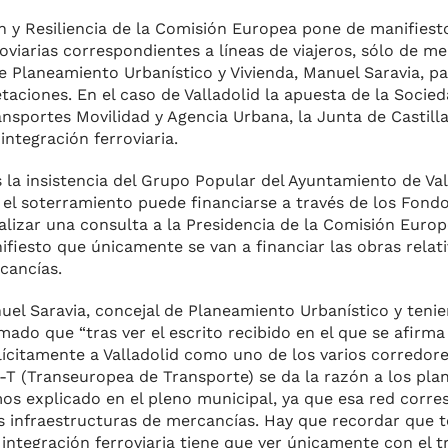
n y Resiliencia de la Comisión Europea pone de manifiest
viarias correspondientes a líneas de viajeros, sólo de mer
e Planeamiento Urbanístico y Vivienda, Manuel Saravia, pa
aciones. En el caso de Valladolid la apuesta de la Socied
ansportes Movilidad y Agencia Urbana, la Junta de Castilla
integración ferroviaria.
s la insistencia del Grupo Popular del Ayuntamiento de Val
 el soterramiento puede financiarse a través de los Fond
ealizar una consulta a la Presidencia de la Comisión Euro
ifiesto que únicamente se van a financiar las obras relati
cancías.
uel Saravia, concejal de Planeamiento Urbanístico y tenie
rmado que “tras ver el escrito recibido en el que se afir
lícitamente a Valladolid como uno de los varios corredore
-T (Transeuropea de Transporte) se da la razón a los pl
os explicado en el pleno municipal, ya que esa red corr
as infraestructuras de mercancías. Hay que recordar que t
a integración ferroviaria tiene que ver únicamente con el 