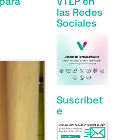
 para
VTLP en
las Redes
Sociales
Suscríbet
e