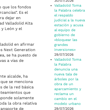
30/07/2026
Valladolid Toma
o que los fondos
la Palabra celebra
cancías”. Es el
el respaldo
ra dejar en
judicial a la nueva
ad Valladolid Alta
estación y acusa
 y León y el
al equipo de
gobierno de
«bloquear las
ladolid en afirmar
grandes
os Next Generation
inversiones»
29/07/2026
pea, se ha puesto de
Valladolid Toma
vas a vías de
la Palabra
denuncia una
nueva tala de
nte alcalde, ha
árboles por la
ma que se menciona
obra de un
s de la red básica
aparcamiento y
anteamientos que
reclama un
esponde solamente
cambio en el
oda la obra relativa
modelo urbano
transporte de
29/07/2026