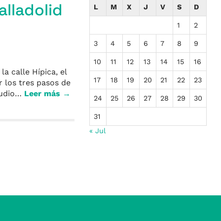
alladolid
L
M
X
J
V
S
D
1
2
3
4
5
6
7
8
9
10
11
12
13
14
15
16
a calle Hípica, el
17
18
19
20
21
22
23
 los tres pasos de
 Audio…
Leer más →
24
25
26
27
28
29
30
31
« Jul