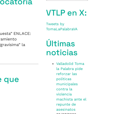
vocatoria
VTLP en X:
Tweets by
TomaLaPalabraVA
opuesta” ENLACE:
rramiento
Últimas
gravísima” la
noticias
Valladolid Toma
la Palabra pide
reforzar las
e que
políticas
municipales
contra la
violencia
machista ante el
repunte de
asesinatos