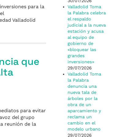
30/07/2026
inversiones para la
Valladolid Toma
el
la Palabra celebra
el respaldo
edad Valladolid
judicial a la nueva
estación y acusa
al equipo de
gobierno de
«bloquear las
grandes
uncia que
inversiones»
29/07/2026
lta
Valladolid Toma
la Palabra
denuncia una
nueva tala de
árboles por la
obra de un
ediatos para evitar
aparcamiento y
avoz del grupo
reclama un
cambio en el
la reunión de la
modelo urbano
29/07/2026