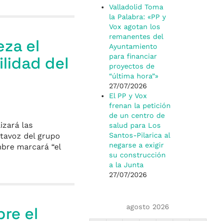
Valladolid Toma
la Palabra: «PP y
Vox agotan los
remanentes del
eza el
Ayuntamiento
para financiar
ilidad del
proyectos de
“última hora”»
27/07/2026
El PP y Vox
frenan la petición
de un centro de
izará las
salud para Los
rtavoz del grupo
Santos-Pilarica al
negarse a exigir
mbre marcará “el
su construcción
a la Junta
27/07/2026
agosto 2026
re el