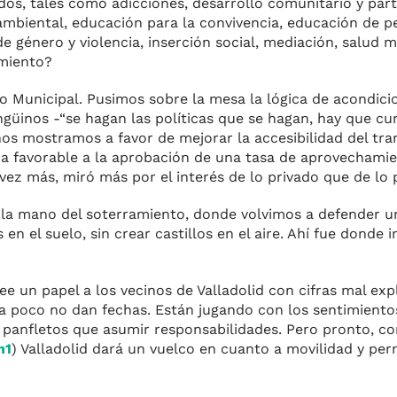
dos, tales como adicciones, desarrollo comunitario y part
ambiental, educación para la convivencia, educación de p
e género y violencia, inserción social, mediación, salud m
miento?
no Municipal. Pusimos sobre la mesa la lógica de acondici
inos -“se hagan las políticas que se hagan, hay que cump
nos mostramos a favor de mejorar la accesibilidad del tr
ra favorable a la aprobación de una tasa de aprovechami
 vez más, miró más por el interés de lo privado que de lo 
 la mano del soterramiento, donde volvimos a defender u
en el suelo, sin crear castillos en el aire. Ahí fue donde 
e un papel a los vecinos de Valladolid con cifras mal exp
ra poco no dan fechas. Están jugando con los sentimiento
r panfletos que asumir responsabilidades. Pero pronto, co
h1
) Valladolid dará un vuelco en cuanto a movilidad y per