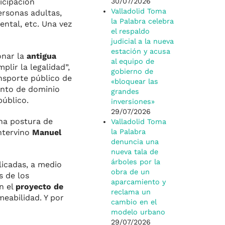
icipación
30/07/2026
Valladolid Toma
ersonas adultas,
la Palabra celebra
ental, etc. Una vez
el respaldo
judicial a la nueva
estación y acusa
onar la
antigua
al equipo de
lir la legalidad”,
gobierno de
ansporte público de
«bloquear las
ento de dominio
grandes
público.
inversiones»
29/07/2026
na postura de
Valladolid Toma
intervino
Manuel
la Palabra
denuncia una
nueva tala de
árboles por la
licadas, a medio
obra de un
s de los
aparcamiento y
n el
proyecto de
reclama un
meabilidad. Y por
cambio en el
modelo urbano
29/07/2026