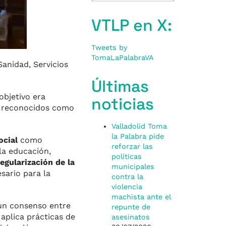
VTLP en X:
Tweets by
TomaLaPalabraVA
Sanidad, Servicios
Últimas
objetivo era
noticias
er reconocidos como
Valladolid Toma
la Palabra pide
ocial
como
reforzar las
la educación,
políticas
egularización de la
municipales
sario para la
contra la
violencia
machista ante el
 un consenso entre
repunte de
aplica prácticas de
asesinatos