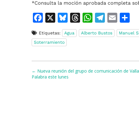
*Consulta la moción aprobada completa sob
F
X
Bl
T
W
T
E
C
a
u
h
h
el
m
o
Etiquetas:
Agua
Alberto Bustos
Manuel S
c
e
re
at
e
ai
Soterramiento
e
s
a
s
gr
l
p
b
k
d
A
a
a
o
y
s
p
m
ti
Navegación de entradas
← Nueva reunión del grupo de comunicación de Valla
o
p
r
Palabra este lunes
k