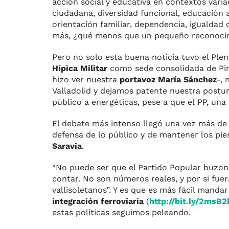
acción social y educativa en contextos varia
ciudadana, diversidad funcional, educación 
orientación familiar, dependencia, igualdad d
más, ¿qué menos que un pequeño reconoci
Pero no solo esta buena noticia tuvo el Ple
Hípica Militar
como sede consolidada de Pingü
hizo ver nuestra
portavoz María Sánchez
-, 
Valladolid y dejamos patente nuestra postu
público a energéticas, pese a que el PP, una
El debate más intenso llegó una vez más de
defensa de lo público y de mantener los pies 
Saravia
.
“No puede ser que el Partido Popular buzone
contar. No son números reales, y por si fue
vallisoletanos”. Y es que es más fácil manda
integración ferroviaria
(
http://bit.ly/2msB2
estas políticas seguimos peleando.