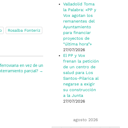
Valladolid Toma
la Palabra: «PP y
Vox agotan los
remanentes del
Ayuntamiento
o
Rosalba Fonteriz
para financiar
proyectos de
“última hora”»
27/07/2026
El PP y Vox
frenan la petición
ferroviaria en vez de un
de un centro de
oterramiento parcial? →
salud para Los
Santos-Pilarica al
negarse a exigir
su construcción
a la Junta
27/07/2026
agosto 2026