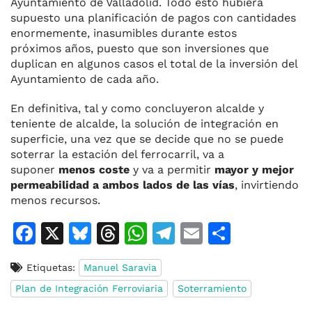
Ayuntamiento de Valladolid. Todo esto hubiera
supuesto una planificación de pagos con cantidades
enormemente, inasumibles durante estos
próximos años, puesto que son inversiones que
duplican en algunos casos el total de la inversión del
Ayuntamiento de cada año.
En definitiva, tal y como concluyeron alcalde y
teniente de alcalde, la solución de integración en
superficie, una vez que se decide que no se puede
soterrar la estación del ferrocarril, va a
suponer
menos coste
y va a permitir
mayor y mejor
permeabilidad a ambos lados de las vías
, invirtiendo
menos recursos.
F
X
Bl
T
W
T
E
C
a
u
h
h
el
m
o
Etiquetas:
Manuel Saravia
c
e
re
at
e
ai
m
Plan de Integración Ferroviaria
Soterramiento
e
s
a
s
gr
l
p