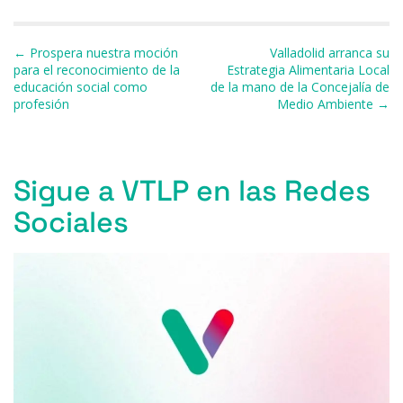
b
k
d
A
a
ar
o
y
s
p
m
ti
Navegación de entradas
← Prospera nuestra moción
Valladolid arranca su
o
p
r
para el reconocimiento de la
Estrategia Alimentaria Local
educación social como
de la mano de la Concejalía de
k
profesión
Medio Ambiente →
Sigue a VTLP en las Redes
Sociales