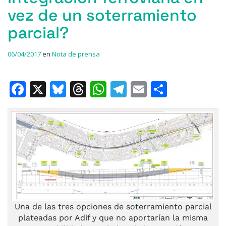
vez de un soterramiento
parcial?
06/04/2017
en
Nota de prensa
F
X
Bl
T
W
T
E
C
a
u
h
h
el
m
o
c
e
re
at
e
ai
m
e
s
a
s
gr
l
p
b
k
d
A
a
ar
o
y
s
p
m
ti
o
p
r
k
Una de las tres opciones de soterramiento parcial
plateadas por Adif y que no aportarían la misma