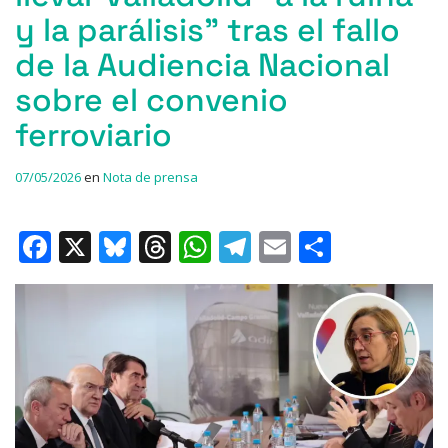
y la parálisis” tras el fallo
de la Audiencia Nacional
sobre el convenio
ferroviario
07/05/2026
en
Nota de prensa
F
X
Bl
T
W
T
E
C
a
u
h
h
el
m
o
c
e
re
at
e
ai
m
e
s
a
s
gr
l
p
b
k
d
A
a
ar
o
y
s
p
m
ti
o
p
r