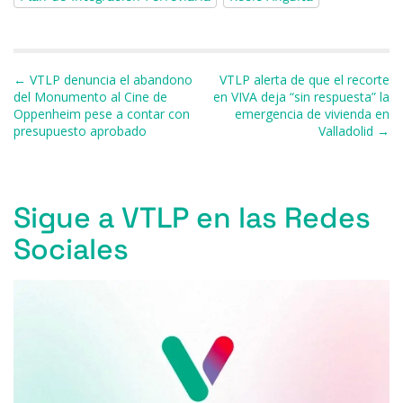
e
s
a
s
gr
l
p
b
k
d
A
a
ar
o
y
s
p
m
ti
Navegación de entradas
← VTLP denuncia el abandono
VTLP alerta de que el recorte
o
p
r
del Monumento al Cine de
en VIVA deja “sin respuesta” la
Oppenheim pese a contar con
emergencia de vivienda en
k
presupuesto aprobado
Valladolid →
Sigue a VTLP en las Redes
Sociales