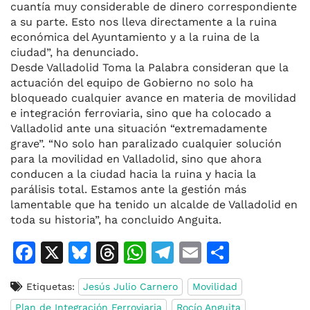
cuantía muy considerable de dinero correspondiente
a su parte. Esto nos lleva directamente a la ruina
económica del Ayuntamiento y a la ruina de la
ciudad”, ha denunciado.
Desde Valladolid Toma la Palabra consideran que la
actuación del equipo de Gobierno no solo ha
bloqueado cualquier avance en materia de movilidad
e integración ferroviaria, sino que ha colocado a
Valladolid ante una situación “extremadamente
grave”. “No solo han paralizado cualquier solución
para la movilidad en Valladolid, sino que ahora
conducen a la ciudad hacia la ruina y hacia la
parálisis total. Estamos ante la gestión más
lamentable que ha tenido un alcalde de Valladolid en
toda su historia”, ha concluido Anguita.
F
X
Bl
T
W
T
E
C
a
u
h
h
el
m
o
Etiquetas:
Jesús Julio Carnero
Movilidad
c
e
re
at
e
ai
m
Plan de Integración Ferroviaria
Rocío Anguita