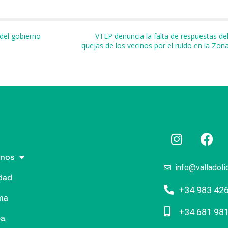
r
 del gobierno
VTLP denuncia la falta de respuestas de
quejas de los vecinos por el ruido en la Zo
nos
info@valladoli
dad
+34 983 42
ma
+34 681 98
pa