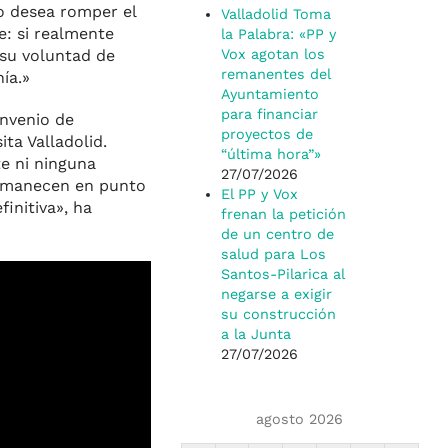
o desea romper el
Valladolid Toma
e: si realmente
la Palabra: «PP y
 su voluntad de
Vox agotan los
remanentes del
ía.»
Ayuntamiento
para financiar
onvenio de
proyectos de
ta Valladolid.
“última hora”»
e ni ninguna
27/07/2026
permanecen en punto
El PP y Vox
initiva», ha
frenan la petición
de un centro de
salud para Los
Santos-Pilarica al
negarse a exigir
su construcción
a la Junta
27/07/2026
agosto 2026