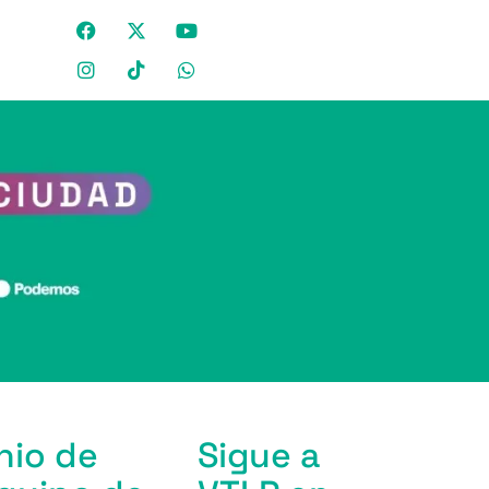
nio de
Sigue a