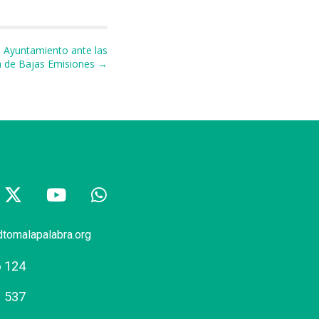
l Ayuntamiento ante las
na de Bajas Emisiones →
dtomalapalabra.org
6 124
1 537