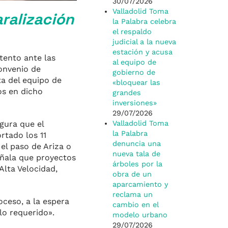
30/07/2026
Valladolid Toma
ralización
la Palabra celebra
el respaldo
judicial a la nueva
estación y acusa
tento ante las
al equipo de
convenio de
gobierno de
ta del equipo de
«bloquear las
os en dicho
grandes
inversiones»
29/07/2026
gura que el
Valladolid Toma
la Palabra
rtado los 11
denuncia una
el paso de Ariza o
nueva tala de
eñala que proyectos
árboles por la
Alta Velocidad,
obra de un
aparcamiento y
reclama un
oceso, a la espera
cambio en el
lo requerido».
modelo urbano
29/07/2026