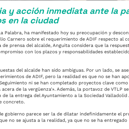
a y acción inmediata ante la pa
os en la ciudad
 la Palabra, ha manifestado hoy su preocupación y descon
ulio Carnero sobre el requerimiento de ADIF respecto al 
eda de prensa del alcalde, Anguita considera que la respues
compromiso con los plazos y responsabilidades establecid
uestas del alcalde han sido ambiguas. Por un lado, se ase
imientos de ADIF, pero la realidad es que no se han apo
 Seguimiento ni se han completado proyectos clave como 
la acera de la vergüenza'». Además, la portavoz de VTLP s
 de la entrega del Ayuntamiento a la Sociedad Valladolid 
e concreto.
e gobierno parece ser la de dilatar indefinidamente el pr
ue no se ajusta a la realidad, ya que no se ha entregado 