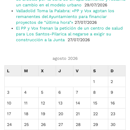
un cambio en el modelo urbano
29/07/2026
Valladolid Toma la Palabra: «PP y Vox agotan los
remanentes del Ayuntamiento para financiar
proyectos de “última hora”»
27/07/2026
El PP y Vox frenan la petición de un centro de salud
para Los Santos-Pilarica al negarse a exigir su
construcción a la Junta
27/07/2026
agosto 2026
L
M
X
J
V
S
D
1
2
3
4
5
6
7
8
9
10
11
12
13
14
15
16
17
18
19
20
21
22
23
24
25
26
27
28
29
30