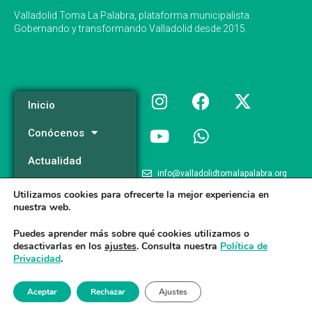
Valladolid Toma La Palabra, plataforma municipalista.
Gobernando y transformando Valladolid desde 2015.
Inicio
Conócenos
Actualidad
info@valladolidtomalapalabra.org
Programa
Utilizamos cookies para ofrecerte la mejor experiencia en
+34 983 426 124
nuestra web.
Participa
+34 681 981 537
Puedes aprender más sobre qué cookies utilizamos o
desactivarlas en los
ajustes
. Consulta nuestra
Política de
Privacidad
.
Valladolid Toma la Palabra © 2026
Aceptar
Rechazar
Ajustes
Aviso legal
/
Poltica de Privacidad
/
Politica de Cookies