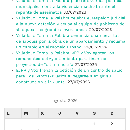
Valladolid Toma la Palabra pide reforzar las políticas
municipales contra la violencia machista ante el
repunte de asesinatos
30/07/2026
Valladolid Toma la Palabra celebra el respaldo judicial
a la nueva estación y acusa al equipo de gobierno de
«bloquear las grandes inversiones»
29/07/2026
Valladolid Toma la Palabra denuncia una nueva tala
de árboles por la obra de un aparcamiento y reclama
un cambio en el modelo urbano
29/07/2026
Valladolid Toma la Palabra: «PP y Vox agotan los
remanentes del Ayuntamiento para financiar
proyectos de “última hora”»
27/07/2026
El PP y Vox frenan la petición de un centro de salud
para Los Santos-Pilarica al negarse a exigir su
construcción a la Junta
27/07/2026
agosto 2026
L
M
X
J
V
S
D
1
2