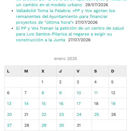
un cambio en el modelo urbano
29/07/2026
Valladolid Toma la Palabra: «PP y Vox agotan los
remanentes del Ayuntamiento para financiar
proyectos de “última hora”»
27/07/2026
El PP y Vox frenan la petición de un centro de salud
para Los Santos-Pilarica al negarse a exigir su
construcción a la Junta
27/07/2026
enero 2025
L
M
X
J
V
S
D
1
2
3
4
5
6
7
8
9
10
11
12
13
14
15
16
17
18
19
20
21
22
23
24
25
26
27
28
29
30
31