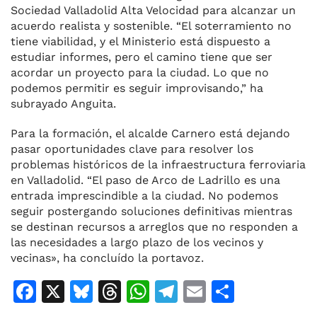
Sociedad Valladolid Alta Velocidad para alcanzar un
acuerdo realista y sostenible. “El soterramiento no
tiene viabilidad, y el Ministerio está dispuesto a
estudiar informes, pero el camino tiene que ser
acordar un proyecto para la ciudad. Lo que no
podemos permitir es seguir improvisando,” ha
subrayado Anguita.
Para la formación, el alcalde Carnero está dejando
pasar oportunidades clave para resolver los
problemas históricos de la infraestructura ferroviaria
en Valladolid. “El paso de Arco de Ladrillo es una
entrada imprescindible a la ciudad. No podemos
seguir postergando soluciones definitivas mientras
se destinan recursos a arreglos que no responden a
las necesidades a largo plazo de los vecinos y
vecinas», ha concluído la portavoz.
F
X
Bl
T
W
T
E
C
a
u
h
h
el
m
o