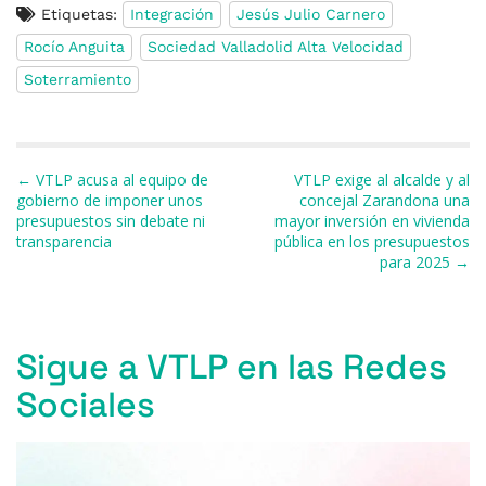
Etiquetas:
Integración
Jesús Julio Carnero
c
e
re
at
e
ai
m
Rocío Anguita
Sociedad Valladolid Alta Velocidad
e
s
a
s
gr
l
p
Soterramiento
b
k
d
A
a
ar
o
y
s
p
m
ti
o
p
r
Navegación de entradas
← VTLP acusa al equipo de
VTLP exige al alcalde y al
k
gobierno de imponer unos
concejal Zarandona una
presupuestos sin debate ni
mayor inversión en vivienda
transparencia
pública en los presupuestos
para 2025 →
Sigue a VTLP en las Redes
Sociales