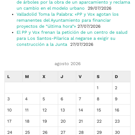
de árboles por la obra de un aparcamiento y reclama
un cambio en el modelo urbano
29/07/2026
Valladolid Toma la Palabra: «PP y Vox agotan los
remanentes del Ayuntamiento para financiar
proyectos de “última hora”»
27/07/2026
El PP y Vox frenan la petición de un centro de salud
para Los Santos-Pilarica al negarse a exigir su
construcción a la Junta
27/07/2026
agosto 2026
L
M
X
J
V
S
D
1
2
3
4
5
6
7
8
9
10
11
12
13
14
15
16
17
18
19
20
21
22
23
24
25
26
27
28
29
30