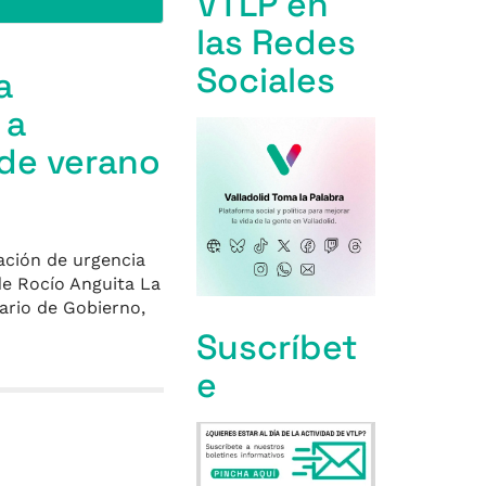
VTLP en
las Redes
Sociales
a
 a
 de verano
ación de urgencia
de Rocío Anguita La
nario de Gobierno,
Suscríbet
e