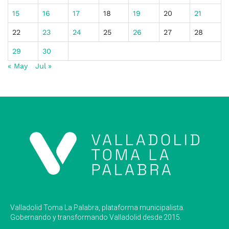
15
16
17
18
19
20
21
22
23
24
25
26
27
28
29
30
« May
Jul »
Valladolid Toma La Palabra, plataforma municipalista.
Gobernando y transformando Valladolid desde 2015.