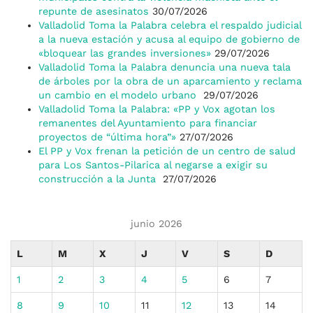
repunte de asesinatos
30/07/2026
Valladolid Toma la Palabra celebra el respaldo judicial
a la nueva estación y acusa al equipo de gobierno de
«bloquear las grandes inversiones»
29/07/2026
Valladolid Toma la Palabra denuncia una nueva tala
de árboles por la obra de un aparcamiento y reclama
un cambio en el modelo urbano
29/07/2026
Valladolid Toma la Palabra: «PP y Vox agotan los
remanentes del Ayuntamiento para financiar
proyectos de “última hora”»
27/07/2026
El PP y Vox frenan la petición de un centro de salud
para Los Santos-Pilarica al negarse a exigir su
construcción a la Junta
27/07/2026
junio 2026
L
M
X
J
V
S
D
1
2
3
4
5
6
7
8
9
10
11
12
13
14