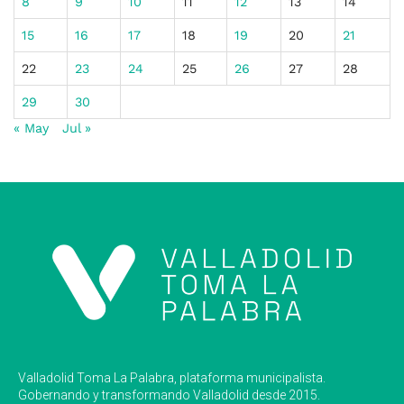
8
9
10
11
12
13
14
15
16
17
18
19
20
21
22
23
24
25
26
27
28
29
30
« May
Jul »
Valladolid Toma La Palabra, plataforma municipalista.
Gobernando y transformando Valladolid desde 2015.