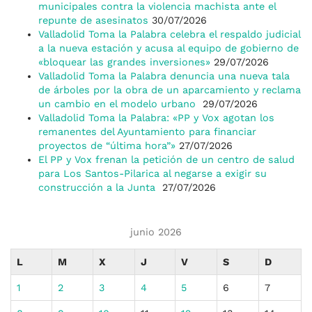
municipales contra la violencia machista ante el
repunte de asesinatos
30/07/2026
Valladolid Toma la Palabra celebra el respaldo judicial
a la nueva estación y acusa al equipo de gobierno de
«bloquear las grandes inversiones»
29/07/2026
Valladolid Toma la Palabra denuncia una nueva tala
de árboles por la obra de un aparcamiento y reclama
un cambio en el modelo urbano
29/07/2026
Valladolid Toma la Palabra: «PP y Vox agotan los
remanentes del Ayuntamiento para financiar
proyectos de “última hora”»
27/07/2026
El PP y Vox frenan la petición de un centro de salud
para Los Santos-Pilarica al negarse a exigir su
construcción a la Junta
27/07/2026
junio 2026
L
M
X
J
V
S
D
1
2
3
4
5
6
7